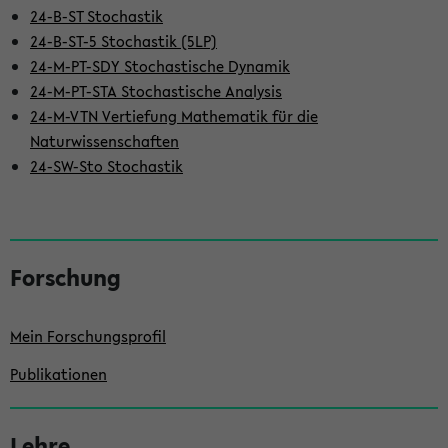
24-B-ST Stochastik
24-B-ST-5 Stochastik (5LP)
24-M-PT-SDY Stochastische Dynamik
24-M-PT-STA Stochastische Analysis
24-M-VTN Vertiefung Mathematik für die
Naturwissenschaften
24-SW-Sto Stochastik
S
Forschung
e
i
Mein Forschungsprofil
t
e
Publikationen
n
l
Lehre