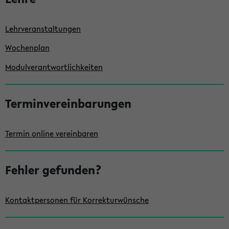
e
i
Lehrveranstaltungen
s
Wochenplan
t
Modulverantwortlichkeiten
e
Terminvereinbarungen
Termin online vereinbaren
Fehler gefunden?
Kontaktpersonen für Korrekturwünsche