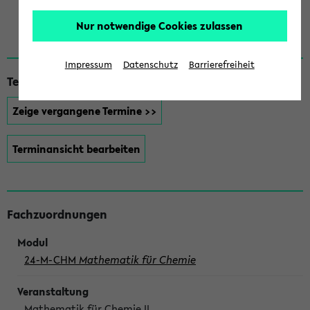
Herr Prof. Dr. Christopher Voll
Nur notwendige Cookies zulassen
Impressum
Datenschutz
Barrierefreiheit
Termine (
Kalendersicht
)
Zeige vergangene Termine >>
Terminansicht bearbeiten
Fachzuordnungen
24-M-CHM
Mathematik für Chemie
Mathematik für Chemie II