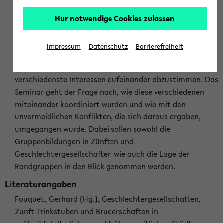
Verdichtungsraum gelten, in dem das Zusammenlebens
verschiedenster Sozialformen auf engstem Raum zu
Nur notwendige Cookies zulassen
gestalten war. Angefangen von der Reinigung der – oft
von mehreren Familien – benutzten Aborte über die
Impressum
Datenschutz
Barrierefreiheit
Regelung der Produktion und des Verkaufs von Waren bis
hin zur Organisation von Herrscherempfängen galt es,
verschiedenste Interessen aufeinander abzustimmen. Das
Seminar geht der Frage nach, wie diese verschiedenen
miteinander koordiniert wurden und wie mit den
unvermeidlichen Konflikten, die sich daraus ergaben,
umgegangen wurde. Dabei sollen sowohl die
Gruppenbildungen in Zünften und
Geschlechtergesellschaften wie auch die Lage der
Randgruppen in den Blick genommen werden.
Literaturangaben
Fouquet, Gerhard (Hg.), Geschlechtergesellschaften,
Zunft-Trinkstuben und Bruderschaften in