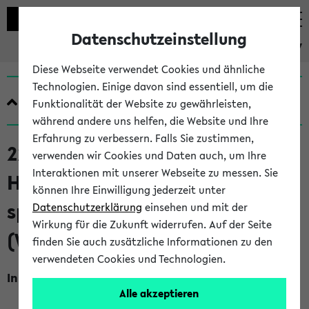
Datenschutzeinstellung
eKVV
Diese Webseite verwendet Cookies und ähnliche
Technologien. Einige davon sind essentiell, um die
Quicklinks
Funktionalität der Website zu gewährleisten,
während andere uns helfen, die Website und Ihre
Erfahrung zu verbessern. Falls Sie zustimmen,
220101 Händler, Handwerker,
verwenden wir Cookies und Daten auch, um Ihre
Interaktionen mit unserer Webseite zu messen. Sie
Huren. Die Sozialgeschichte der
können Ihre Einwilligung jederzeit unter
spätmittelalterlichen Stadt (S)
Datenschutzerklärung
einsehen und mit der
Wirkung für die Zukunft widerrufen. Auf der Seite
(WiSe 2009/2010)
finden Sie auch zusätzliche Informationen zu den
verwendeten Cookies und Technologien.
Inhalt, Kommentar
Alle akzeptieren
Die Stadt der Vormoderne kann in besonderer Weise als