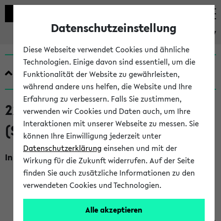
Datenschutzeinstellung
eKVV
Diese Webseite verwendet Cookies und ähnliche
Technologien. Einige davon sind essentiell, um die
Quicklinks
Funktionalität der Website zu gewährleisten,
während andere uns helfen, die Website und Ihre
Erfahrung zu verbessern. Falls Sie zustimmen,
220119 Forschungswerkstatt (S)
verwenden wir Cookies und Daten auch, um Ihre
Interaktionen mit unserer Webseite zu messen. Sie
(SoSe 2016)
können Ihre Einwilligung jederzeit unter
Datenschutzerklärung
einsehen und mit der
Inhalt, Kommentar
Wirkung für die Zukunft widerrufen. Auf der Seite
Ziel der Forschungswerkstatt ist es, den Teilnehmern die
finden Sie auch zusätzliche Informationen zu den
Möglichkeit zu geben, eigene Texte (Kapitel aus
verwendeten Cookies und Technologien.
Dissertationen, in Arbeit befindliche Aufsätze und
Vorträge, aber auch Kapitel aus Masterarbeiten) aus
Alle akzeptieren