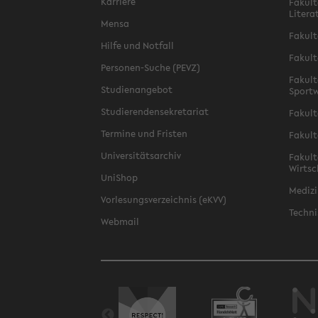
Karriere
Fakult
Litera
Mensa
Fakult
Hilfe und Notfall
Fakult
Personen-Suche (PEVZ)
Fakult
Studienangebot
Sportw
Studierendensekretariat
Fakult
Termine und Fristen
Fakult
Universitätsarchiv
Fakult
Wirtsc
UniShop
Medizi
Vorlesungsverzeichnis (eKVV)
Techni
Webmail