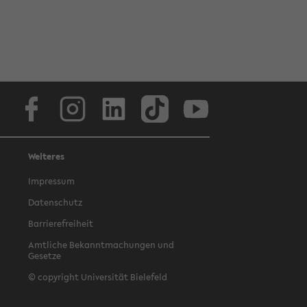
Facebook
Instagram
LinkedIn
TikTok
Youtube
Weiteres
Impressum
Datenschutz
Barrierefreiheit
Amtliche Bekanntmachungen und
Gesetze
© copyright Universität Bielefeld