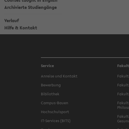
Courses taught in English
Archivierte Studiengänge
Verlauf
Hilfe & Kontakt
Service
Fakul
Anreise und Kontakt
Fakult
Bewerbung
Fakult
Bibliothek
Fakult
Campus-Bauen
Fakult
Philos
Hochschulsport
Fakult
IT-Services (BITS)
Gesun