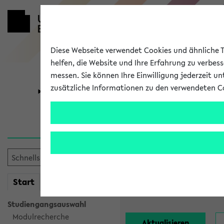
Diese Webseite verwendet Cookies und ähnliche Te
helfen, die Website und Ihre Erfahrung zu verbes
messen. Sie können Ihre Einwilligung jederzeit u
zusätzliche Informationen zu den verwendeten C
Universität
Forschung
Alle Lehrend
Einrichtung:
mein
Start
eKVV
Nachname:
Studiengangsauswahl
Modulrecherche