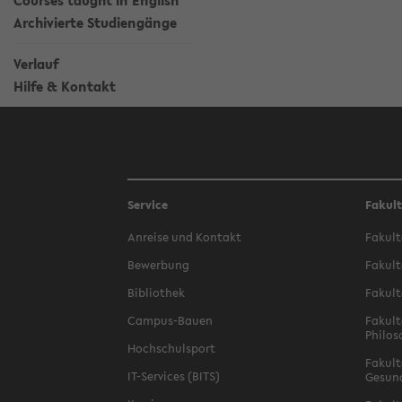
Courses taught in English
Archivierte Studiengänge
Verlauf
Hilfe & Kontakt
Service
Fakul
Anreise und Kontakt
Fakult
Bewerbung
Fakult
Bibliothek
Fakult
Campus-Bauen
Fakult
Philos
Hochschulsport
Fakult
IT-Services (BITS)
Gesun