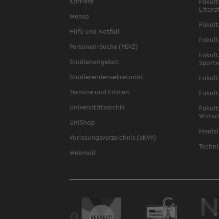
Karriere
Fakult
Litera
Mensa
Fakult
Hilfe und Notfall
Fakult
Personen-Suche (PEVZ)
Fakult
Studienangebot
Sportw
Studierendensekretariat
Fakult
Termine und Fristen
Fakult
Universitätsarchiv
Fakult
Wirtsc
UniShop
Medizi
Vorlesungsverzeichnis (eKVV)
Techni
Webmail