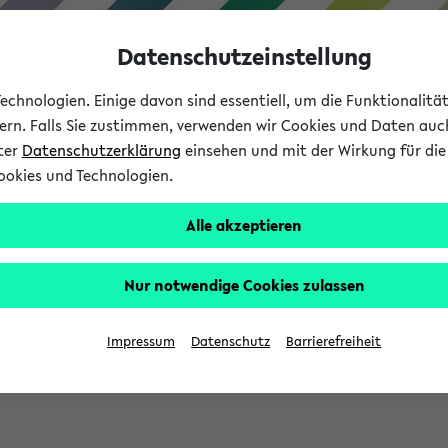
Datenschutzeinstellung
chnologien. Einige davon sind essentiell, um die Funktionalit
sern. Falls Sie zustimmen, verwenden wir Cookies und Daten auc
nter
Datenschutzerklärung
einsehen und mit der Wirkung für die 
ookies und Technologien.
Studium
Lehre
International
Alle akzeptieren
Hillmann: Lehre
Nur notwendige Cookies zulassen
Impressum
Datenschutz
Barrierefreiheit
zten Semestern: