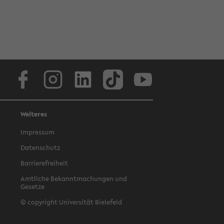
Facebook
Instagram
LinkedIn
TikTok
Youtube
Weiteres
Impressum
Datenschutz
Barrierefreiheit
Amtliche Bekanntmachungen und
Gesetze
© copyright Universität Bielefeld