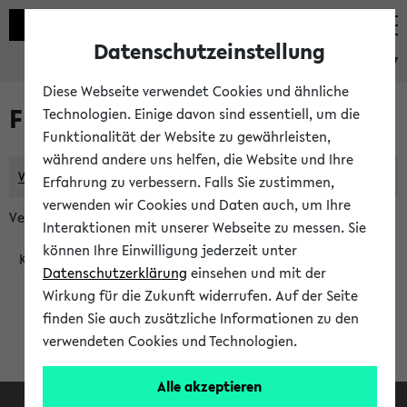
Datenschutzeinstellung
eKVV
Diese Webseite verwendet Cookies und ähnliche
Frau Dr. Sigrid Nikutta: Lehre
Technologien. Einige davon sind essentiell, um die
Funktionalität der Website zu gewährleisten,
während andere uns helfen, die Website und Ihre
Wochenplan
Kontakt
Erfahrung zu verbessern. Falls Sie zustimmen,
verwenden wir Cookies und Daten auch, um Ihre
Veranstaltungen aus den letzten Semestern:
Interaktionen mit unserer Webseite zu messen. Sie
können Ihre Einwilligung jederzeit unter
Keine Veranstaltungen gefunden
Datenschutzerklärung
einsehen und mit der
Wirkung für die Zukunft widerrufen. Auf der Seite
finden Sie auch zusätzliche Informationen zu den
verwendeten Cookies und Technologien.
Alle akzeptieren
Facebook
Instagram
LinkedIn
TikTok
Youtube