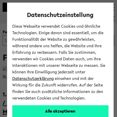
Datenschutzeinstellung
PEVZ
Diese Webseite verwendet Cookies und ähnliche
Personen- und Einrichtungssuche
Technologien. Einige davon sind essentiell, um die
Funktionalität der Website zu gewährleisten,
während andere uns helfen, die Website und Ihre
Erfahrung zu verbessern. Falls Sie zustimmen,
Frau Dr. Katharina Herde
verwenden wir Cookies und Daten auch, um Ihre
Interaktionen mit unserer Webseite zu messen. Sie
können Ihre Einwilligung jederzeit unter
Datenschutzerklärung
einsehen und mit der
K
Wirkung für die Zukunft widerrufen. Auf der Seite
o
finden Sie auch zusätzliche Informationen zu den
1.
Fakultät für Erziehungswissenschaft
verwendeten Cookies und Technologien.
n
/ AG 9 - Medienpädagogik / Akad.
t
Mittelbau
Alle akzeptieren
a