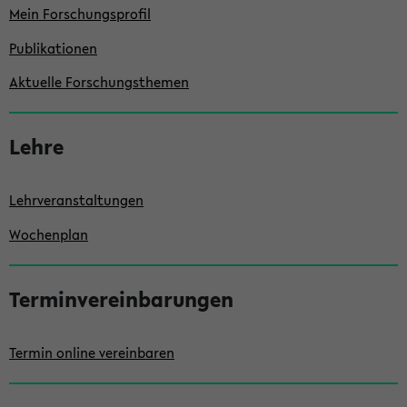
Mein Forschungsprofil
t
e
Publikationen
n
Aktuelle Forschungsthemen
l
e
Lehre
i
s
Lehrveranstaltungen
t
Wochenplan
e
Terminvereinbarungen
Termin online vereinbaren