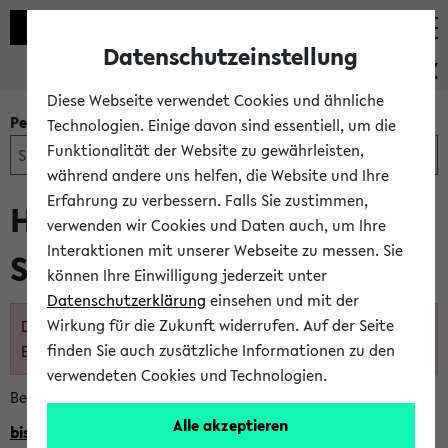
Datenschutzeinstellung
PEVZ
Diese Webseite verwendet Cookies und ähnliche
Personen- und Einrichtungssuche
Technologien. Einige davon sind essentiell, um die
Funktionalität der Website zu gewährleisten,
während andere uns helfen, die Website und Ihre
Erfahrung zu verbessern. Falls Sie zustimmen,
Herr Prof. Dr. med.
verwenden wir Cookies und Daten auch, um Ihre
Interaktionen mit unserer Webseite zu messen. Sie
Sebastian Kuhn
können Ihre Einwilligung jederzeit unter
Datenschutzerklärung
einsehen und mit der
Wirkung für die Zukunft widerrufen. Auf der Seite
Diese Person ist nicht mehr im Personen- und
finden Sie auch zusätzliche Informationen zu den
Einrichtungsverzeichnis eingetragen
verwendeten Cookies und Technologien.
Bei Fragen wenden Sie sich direkt an den BIS Support.
Alle akzeptieren
bissupport@uni-bielefeld.de