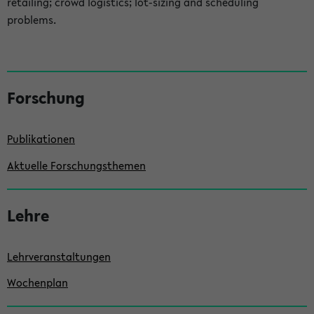
retailing; crowd logistics; lot-sizing and scheduling
problems.
S
Forschung
e
i
Publikationen
t
e
Aktuelle Forschungsthemen
n
l
Lehre
e
i
Lehrveranstaltungen
s
Wochenplan
t