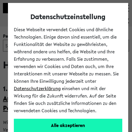
Datenschutzeinstellung
PEVZ
Diese Webseite verwendet Cookies und ähnliche
Personen- und Einrichtungssuche
Technologien. Einige davon sind essentiell, um die
Funktionalität der Website zu gewährleisten,
während andere uns helfen, die Website und Ihre
Erfahrung zu verbessern. Falls Sie zustimmen,
Herr Dr. Martin Gurin
verwenden wir Cookies und Daten auch, um Ihre
Interaktionen mit unserer Webseite zu messen. Sie
können Ihre Einwilligung jederzeit unter
1.
Fakultät für Soziologie /
Datenschutzerklärung
einsehen und mit der
K
Wirkung für die Zukunft widerrufen. Auf der Seite
Arbeitsbereiche / Arbeitsbereich 4 -
o
finden Sie auch zusätzliche Informationen zu den
Politik und Gesellschaft / AG Blum
verwendeten Cookies und Technologien.
n
t
Wissenschaftlicher Mitarbeiter im Arbeitsbereich
Alle akzeptieren
a
Vergleichende Politikwissenschaft und Politikfeldanalyse