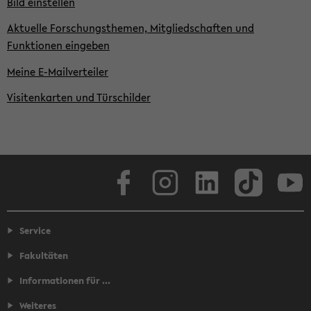
Bild einstellen
Aktuelle Forschungsthemen, Mitgliedschaften und
Funktionen eingeben
Meine E-Mailverteiler
Visitenkarten und Türschilder
Facebook
Instagram
LinkedIn
TikTok
Youtube
Service
Fakultäten
Informationen für ...
Weiteres