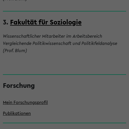
3.
Fakultät für Soziologie
Wissenschaftlicher Mitarbeiter im Arbeitsbereich
Vergleichende Politikwissenschaft und Politikfeldanalyse
(Prof. Blum)
S
Forschung
e
i
Mein Forschungsprofil
t
e
Publikationen
n