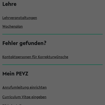
l
Lehre
e
i
Lehrveranstaltungen
s
Wochenplan
t
e
Fehler gefunden?
Kontaktpersonen für Korrekturwünsche
Mein PEVZ
Anrufumleitung einrichten
Curriculum Vitae eingeben