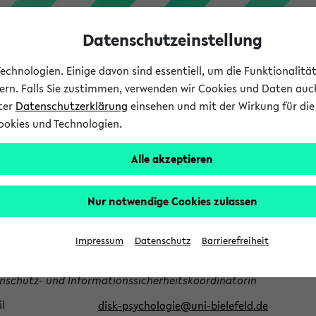
Datenschutzeinstellung
chnologien. Einige davon sind essentiell, um die Funktionalit
sern. Falls Sie zustimmen, verwenden wir Cookies und Daten auc
nter
Datenschutzerklärung
einsehen und mit der Wirkung für die 
ookies und Technologien.
Studium
Lehre
International
Alle akzeptieren
au Swantje Meyer zur Heide
Nur notwendige Cookies zulassen
kultät für Psychologie und Sportwissenschaft / Dekanat und
Impressum
Datenschutz
Barrierefreiheit
altung / Beauftragte / Abteilung Psychologie / Datenschutz- u
rmationssicherheitskoordinator*innen (DISK)
nschutz- und Informationssicherheitskoordinatorin
l
disk-psychologie@uni-bielefeld.de