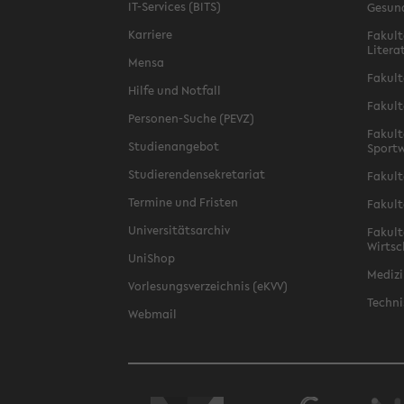
IT-Services (BITS)
Gesun
Karriere
Fakult
Litera
Mensa
Fakult
Hilfe und Notfall
Fakult
Personen-Suche (PEVZ)
Fakult
Studienangebot
Sportw
Studierendensekretariat
Fakult
Termine und Fristen
Fakult
Universitätsarchiv
Fakult
Wirtsc
UniShop
Medizi
Vorlesungsverzeichnis (eKVV)
Techni
Webmail