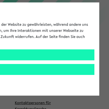
PEVZ
ät der Website zu gewährleisten, während andere uns
h, um Ihre Interaktionen mit unserer Webseite zu
Zukunft widerrufen. Auf der Seite finden Sie auch
Meine Uni
EN
ANMELDEN
S
Forschung
e
i
Publikationen
t
nd
e
Fehler gefunden?
n
l
Kontaktpersonen für
Korrekturwünsche