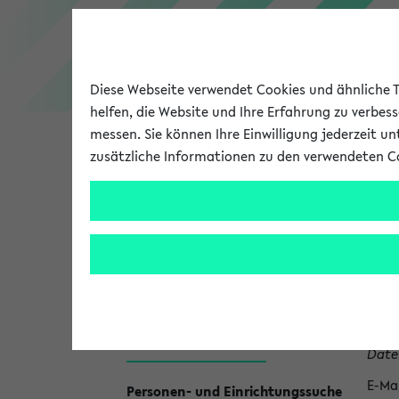
Diese Webseite verwendet Cookies und ähnliche Te
helfen, die Website und Ihre Erfahrung zu verbes
messen. Sie können Ihre Einwilligung jederzeit u
zusätzliche Informationen zu den verwendeten C
Universität
Forschung
Fr
1.
Fa
K
Verw
Info
o
Date
n
E-Mai
t
Personen- und Einrichtungssuche