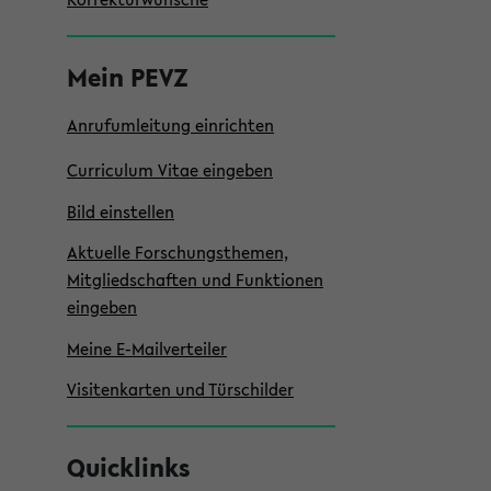
e
i
Mein PEVZ
s
t
Anrufumleitung einrichten
e
Curriculum Vitae eingeben
Bild einstellen
Aktuelle Forschungsthemen,
Mitgliedschaften und Funktionen
eingeben
Meine E-Mailverteiler
Visitenkarten und Türschilder
Quicklinks