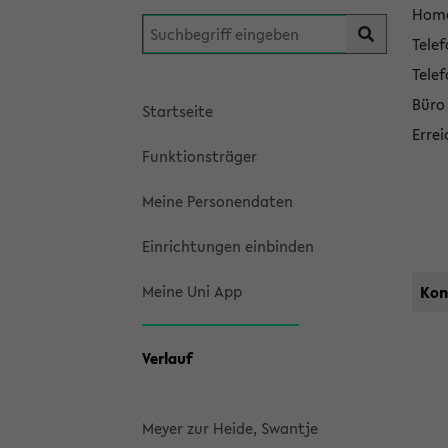
Hom
a
Tele
k
Telef
t
Büro
Startseite
Errei
Funktionsträger
Meine Personendaten
Einrichtungen einbinden
Meine Uni App
Kon
Verlauf
Meyer zur Heide, Swantje