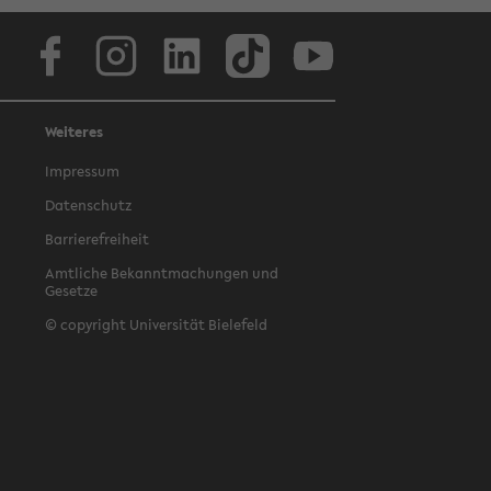
Facebook
Instagram
LinkedIn
TikTok
Youtube
Weiteres
Impressum
Datenschutz
Barrierefreiheit
Amtliche Bekanntmachungen und
Gesetze
© copyright Universität Bielefeld