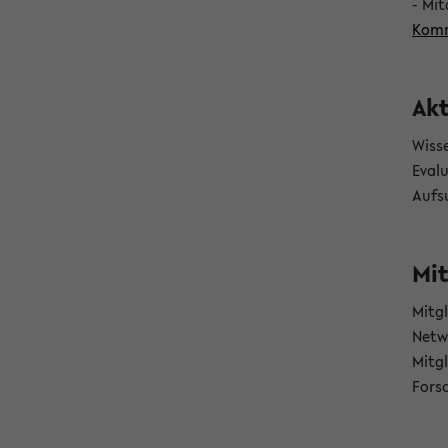
- Mit
Komm
Akt
Wiss
Eval
Aufs
Mit
Mitg
Netw
Mitgl
Fors