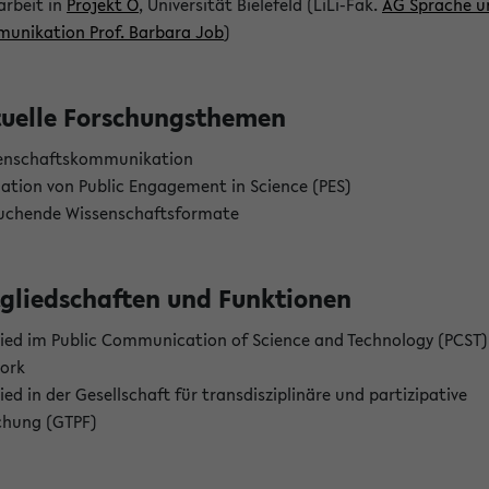
arbeit in
Projekt Ö
, Universität Bielefeld (LiLi-Fak.
AG Sprache u
unikation Prof. Barbara Job
)
uelle Forschungsthemen
enschaftskommunikation
uation von Public Engagement in Science (PES)
uchende Wissenschaftsformate
gliedschaften und Funktionen
lied im Public Communication of Science and Technology (PCST)
ork
ied in der Gesellschaft für transdisziplinäre und partizipative
chung (GTPF)