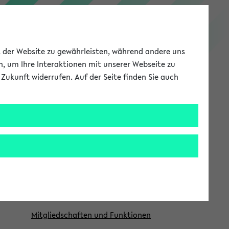
PEVZ
ät der Website zu gewährleisten, während andere uns
h, um Ihre Interaktionen mit unserer Webseite zu
Zukunft widerrufen. Auf der Seite finden Sie auch
Meine Uni
EN
ANMELDEN
S
Forschung
e
i
Mein Forschungsprofil
t
Publikationen
e
Aktuelle Forschungsthemen
e
n
Mitgliedschaften und Funktionen
l