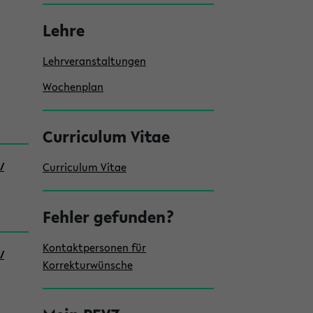
e
i
Lehre
s
Lehrveranstaltungen
t
Wochenplan
e
Curriculum Vitae
/
Curriculum Vitae
Fehler gefunden?
Kontaktpersonen für
/
Korrekturwünsche