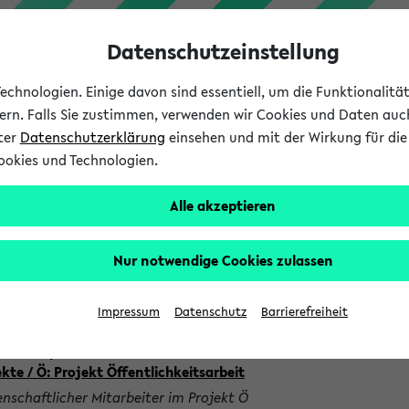
Datenschutzeinstellung
chnologien. Einige davon sind essentiell, um die Funktionalit
sern. Falls Sie zustimmen, verwenden wir Cookies und Daten auc
nter
Datenschutzerklärung
einsehen und mit der Wirkung für die 
ookies und Technologien.
Studium
Lehre
International
Alle akzeptieren
rr Tim Jonas Rittig, M.A.
Nur notwendige Cookies zulassen
Impressum
Datenschutz
Barrierefreiheit
 1646: Sprachliche Kreativität in der Kommunikation / Zentral
kte / Ö: Projekt Öffentlichkeitsarbeit
nschaftlicher Mitarbeiter im Projekt Ö