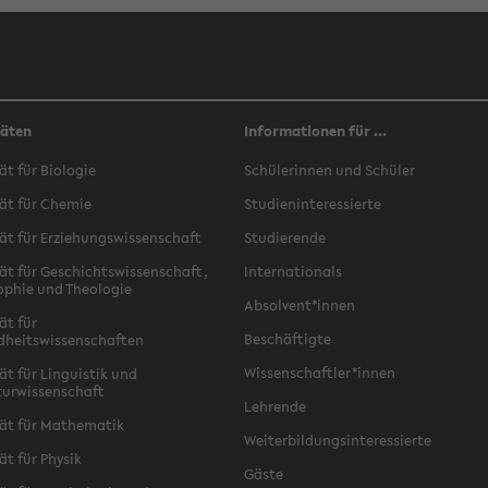
täten
Informationen für ...
ät für Biologie
Schülerinnen und Schüler
ät für Chemie
Studieninteressierte
ät für Erziehungswissenschaft
Studierende
ät für Geschichtswissenschaft,
Internationals
ophie und Theologie
Absolvent*innen
ät für
Beschäftigte
dheitswissenschaften
Wissenschaftler*innen
ät für Linguistik und
turwissenschaft
Lehrende
ät für Mathematik
Weiterbildungsinteressierte
ät für Physik
Gäste