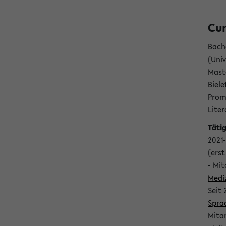
Cur
Bach
(Univ
Maste
Biele
Promo
Liter
Täti
2021-
(erst
- Mit
Medi
Seit
Spra
Mitar