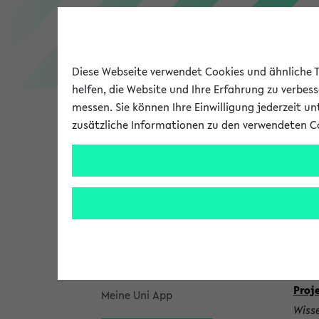
Diese Webseite verwendet Cookies und ähnliche Te
Personen- und Einrichtungssuche
helfen, die Website und Ihre Erfahrung zu verbes
messen. Sie können Ihre Einwilligung jederzeit u
zusätzliche Informationen zu den verwendeten C
Universität
Forschung
Startseite
He
Funktionsträger
Meine Personendaten
K
Einrichtungen einbinden
o
1.
SFB
n
Proje
Meine Uni App
Wisse
t