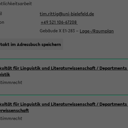
tlichkeitsarbeit
l
tim.rittig@uni-bielefeld.de
fon
+49 521 106-67208
Gebäude X E1-283
−
Lage-/Raumplan
takt im Adressbuch speichern
kultät für Linguistik und Literaturwissenschaft / Departments 
istik
Stimmrecht
kultät für Linguistik und Literaturwissenschaft / Departments 
urwissenschaft
Stimmrecht