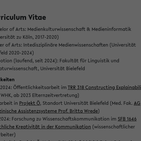
riculum Vitae
elor of Arts: Medienkulturwissenschaft & Medieninformatik
ersität zu Köln, 2017-2020)
r of Arts: Intedisziplinäre Medienwissenschaften (Universität
feld 2020-2024)
tion (laufend, seit 2024): Fakultät für Linguistik und
aturwissenschaft, Universität Bielefeld
gkeiten
2024: Öffentlichkeitsarbeit im
TRR 318 Constructing Explainabil
 WHK, ab 2023 Elternzeitvertretung)
arbeit in
Projekt Ö
, Standort Universität Bielefeld (Med. Fak.
AG
zinische Assistenzsysteme Prof. Britta Wrede
)
 2024: Forschung zu Wissenschaftskommunikation im
SFB 1646
chliche Kreativität in der Kommunikation
(wissenschaftlicher
beiter)