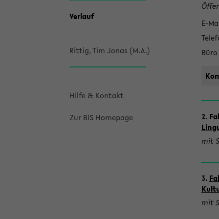
Öffen
a
Verlauf
E-Mai
k
Tele
t
Rittig, Tim Jonas (M.A.)
Büro
Kon
Hilfe & Kontakt
2.
Fa
Zur BIS Homepage
Lingu
mit 
3.
Fa
Kult
mit 