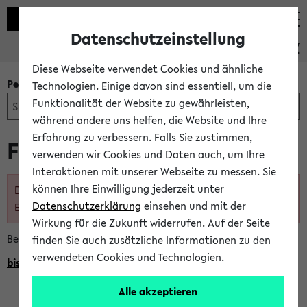
Datenschutzeinstellung
PEVZ
Diese Webseite verwendet Cookies und ähnliche
Personen- und Einrichtungssuche
Technologien. Einige davon sind essentiell, um die
Funktionalität der Website zu gewährleisten,
während andere uns helfen, die Website und Ihre
Erfahrung zu verbessern. Falls Sie zustimmen,
Frau Marlies Vantomme
verwenden wir Cookies und Daten auch, um Ihre
Interaktionen mit unserer Webseite zu messen. Sie
können Ihre Einwilligung jederzeit unter
Diese Person ist nicht mehr im Personen- und
Datenschutzerklärung
einsehen und mit der
Einrichtungsverzeichnis eingetragen
Wirkung für die Zukunft widerrufen. Auf der Seite
Bei Fragen wenden Sie sich direkt an den BIS Support.
finden Sie auch zusätzliche Informationen zu den
verwendeten Cookies und Technologien.
bissupport@uni-bielefeld.de
Alle akzeptieren