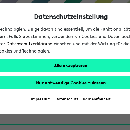
Datenschutzeinstellung
chnologien. Einige davon sind essentiell, um die Funktionalit
sern. Falls Sie zustimmen, verwenden wir Cookies und Daten auc
nter
Datenschutzerklärung
einsehen und mit der Wirkung für die 
ookies und Technologien.
Studium
Lehre
International
Alle akzeptieren
-Tag BA Bildungwissenschafte
Nur notwendige Cookies zulassen
Impressum
Datenschutz
Barrierefreiheit
en