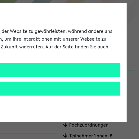
eKVV
ät der Website zu gewährleisten, während andere uns
h, um Ihre Interaktionen mit unserer Webseite zu
Zukunft widerrufen. Auf der Seite finden Sie auch
Meine Uni
EN
ANMELDEN
n (S) (SoSe
Quicklinks
In Stundenplan setzen
Fragen oder Korrekturen?
Termine
Fachzuordnungen
Teilnehmer*innen: 8