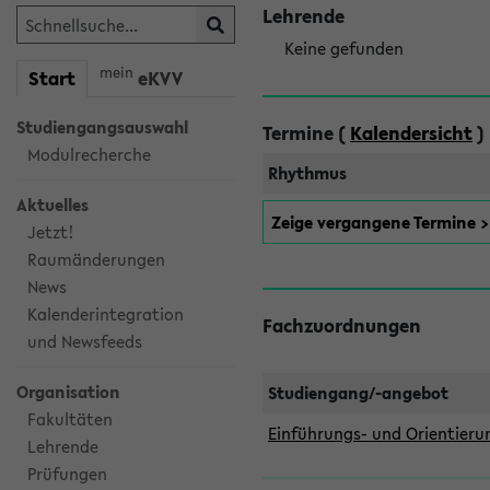
Lehrende
Keine gefunden
mein
Start
eKVV
Studiengangsauswahl
Termine (
Kalendersicht
)
Modulrecherche
Rhythmus
Aktuelles
Zeige vergangene Termine 
Jetzt!
Raumänderungen
News
Kalenderintegration
Fachzuordnungen
und Newsfeeds
Organisation
Studiengang/-angebot
Fakultäten
Einführungs- und Orientier
Lehrende
Prüfungen