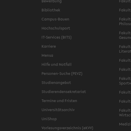
Bewerbung
Fakult
Bibliothek
Fakult
Campus-Bauen
Fakult
Philos
Hochschulsport
Fakult
IT-Services (BITS)
Gesun
Karriere
Fakult
Litera
Mensa
Fakult
Hilfe und Notfall
Fakult
Personen-Suche (PEVZ)
Fakult
Studienangebot
Sportw
Studierendensekretariat
Fakult
Termine und Fristen
Fakult
Universitätsarchiv
Fakult
Wirtsc
UniShop
Medizi
Vorlesungsverzeichnis (eKVV)