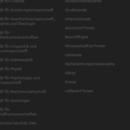
ät für Chemie
Studieninteressierte
ät für Erziehungswissenschaft
Studierende
ät für Geschichtswissenschaft,
Internationals
ophie und Theologie
Absolvent*innen
ät für
Beschäftigte
dheitswissenschaften
Wissenschaftler*innen
ät für Linguistik und
turwissenschaft
Lehrende
ät für Mathematik
Weiterbildungsinteressierte
ät für Physik
Gäste
ät für Psychologie und
Presse
issenschaft
Lieferant*innen
ät für Rechtswissenschaft
ät für Soziologie
ät für
haftswissenschaften
nische Fakultät OWL