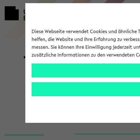
Diese Webseite verwendet Cookies und ähnliche Te
helfen, die Website und Ihre Erfahrung zu verbes
messen. Sie können Ihre Einwilligung jederzeit u
zusätzliche Informationen zu den verwendeten C
Universität
Forschung
250348 Ersti
2012)
Inhalt, Kommentar
Kein Kommentar vorhand