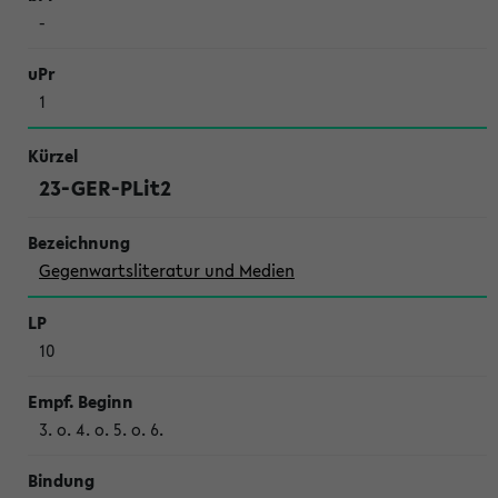
-
1
23-GER-PLit2
Gegenwartsliteratur und Medien
10
3. o. 4. o. 5. o. 6.