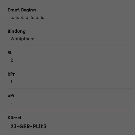
3. o. 4. o. 5. o. 6.
Wahl­pflicht
2
1
-
23-GER-PLit3