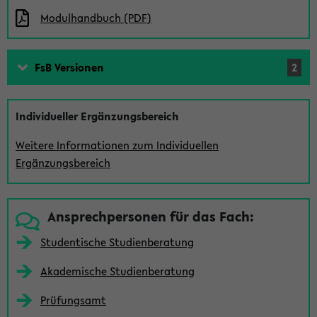
e
Modulhandbuch (PDF)
i
s
FsB Versionen
2
t
e
Individueller Ergänzungsbereich
Weitere Informationen zum Individuellen
Ergänzungsbereich
Ansprech­personen für das Fach:
Studentische Studienberatung
Akademische Studienberatung
Prüfungsamt