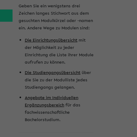
l
Geben Sie ein wenigstens drei
e
Zeichen langes Stichwort aus dem
i
gesuchten Modulkürzel oder -namen
ein. Andere Wege zu Modulen sind:
s
Die Einrichtungsübersicht
mit
t
der Möglichkeit zu jeder
e
Einrichtung die Liste ihrer Module
aufrufen zu können.
Die Studiengangsübersicht
über
die Sie zu der Modulliste jedes
Studiengangs gelangen.
Angebote im Individuellen
Ergänzungsbereich
für das
fachwissenschaftliche
Bachelorstudium.