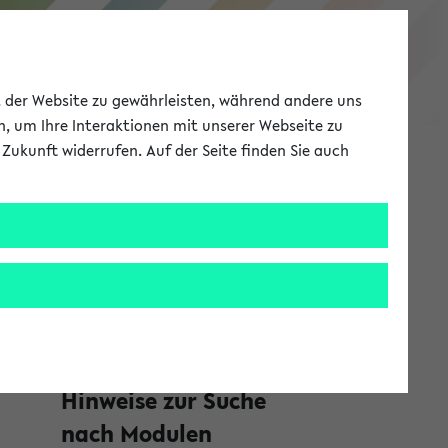
Studieninformation
ät der Website zu gewährleisten, während andere uns
h, um Ihre Interaktionen mit unserer Webseite zu
Zukunft widerrufen. Auf der Seite finden Sie auch
Meine Uni
EN
ANMELDEN
S
Meine gemerkten
e
Module
i
Nicht angemeldet
t
e
Hinweise zur Suche
n
nach Modulen