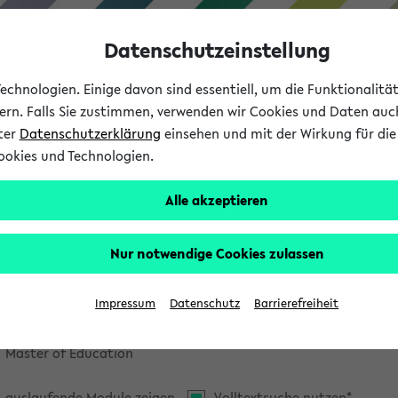
Datenschutzeinstellung
chnologien. Einige davon sind essentiell, um die Funktionalit
sern. Falls Sie zustimmen, verwenden wir Cookies und Daten auc
nter
Datenschutzerklärung
einsehen und mit der Wirkung für die 
ookies und Technologien.
Studium
Lehre
International
Alle akzeptieren
odulrecherche
Nur notwendige Cookies zulassen
tern
Impressum
Datenschutz
Barrierefreiheit
Alle
Bachelor
Master of Arts / Science
Master of Education
auslaufende Module zeigen
Volltextsuche nutzen*