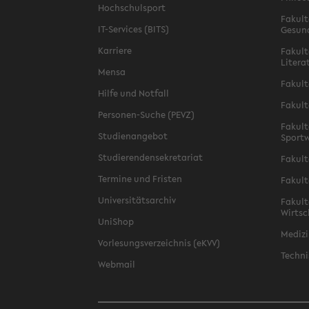
Hochschulsport
Fakult
IT-Services (BITS)
Gesun
Karriere
Fakult
Litera
Mensa
Fakult
Hilfe und Notfall
Fakult
Personen-Suche (PEVZ)
Fakult
Studienangebot
Sportw
Studierendensekretariat
Fakult
Termine und Fristen
Fakult
Universitätsarchiv
Fakult
Wirtsc
UniShop
Medizi
Vorlesungsverzeichnis (eKVV)
Techni
Webmail