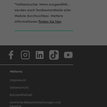
*Volltextsuche: Wenn ausgewählt,
werden auch Textbestandteile aller
Module durchsuchbar. Weitere
Informationen
finden Sie hier
.
Facebook
Instagram
LinkedIn
TikTok
Youtube
Weiteres
Impressum
Datenschutz
Barrierefreiheit
Amtliche Bekanntmachungen und
Gesetze