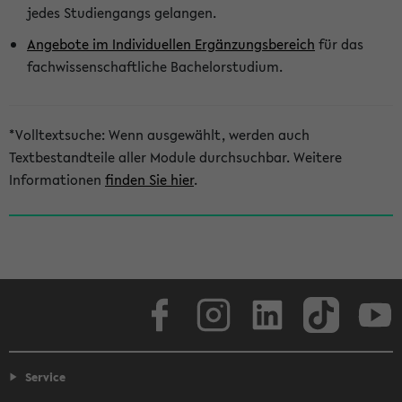
jedes Studiengangs gelangen.
e
Angebote im Individuellen Ergänzungsbereich
für das
fachwissenschaftliche Bachelorstudium.
*Volltextsuche: Wenn ausgewählt, werden auch
Textbestandteile aller Module durchsuchbar. Weitere
Informationen
finden Sie hier
.
Facebook
Instagram
LinkedIn
TikTok
Youtube
Service