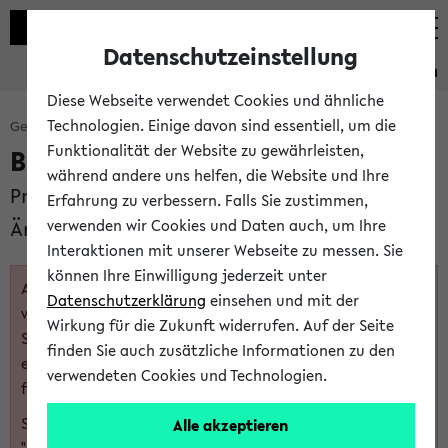
Datenschutzeinstellung
Studieninformation
Diese Webseite verwendet Cookies und ähnliche
Technologien. Einige davon sind essentiell, um die
Gesamtes Studienangebot
Master of Arts / Science
Funktionalität der Website zu gewährleisten,
BioMechatronik
während andere uns helfen, die Website und Ihre
Prüfungsordnung vom 15.09.2015 mit
Erfahrung zu verbessern. Falls Sie zustimmen,
Änderung vom 02.10.2017
verwenden wir Cookies und Daten auch, um Ihre
Interaktionen mit unserer Webseite zu messen. Sie
können Ihre Einwilligung jederzeit unter
Achtung: Auf dieser Seite wird ein auslaufendes Angebot
Datenschutzerklärung
einsehen und mit der
von Studiengangsvariante und Modulen angezeigt. Das
Wirkung für die Zukunft widerrufen. Auf der Seite
Studium nach diesen Regelungen ist nur noch
finden Sie auch zusätzliche Informationen zu den
eingeschränkt möglich. Die detaillierten Regelungen
verwendeten Cookies und Technologien.
finden Sie in den Übergangsbestimmungen.
Siehe auch die nachfolgenden FsB-Versionen unter
Alle akzeptieren