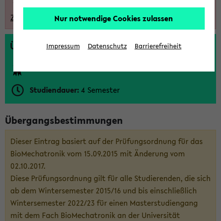
"Andere FsB-Versionen".
Zur aktuell gültigen Studiengangsvariante
Nur notwendige Cookies zulassen
Überblick
Impressum
Datenschutz
Barrierefreiheit
Abschluss:
Master of Science
Studiendauer:
4 Semester
Übergangsbestimmungen
Dieser Eintrag basiert auf der Prüfungsordnung für das
BioMechatronik vom 15.09.2015 mit Änderung vom
02.10.2017.
Diese Prüfungsordnung gilt für alle Studierenden, die sich
ab dem Wintersemester 2015/16 und bis einschließlich
Wintersemester 2022/23 für einen Masterstudiengang
mit dem Fach BioMechatronik an der Universität