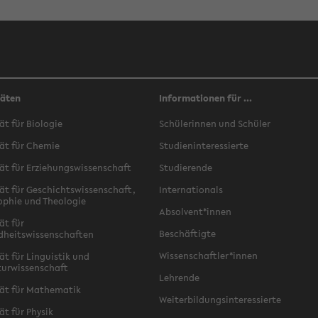
täten
Informationen für ...
ät für Biologie
Schülerinnen und Schüler
ät für Chemie
Studieninteressierte
ät für Erziehungswissenschaft
Studierende
ät für Geschichtswissenschaft,
Internationals
ophie und Theologie
Absolvent*innen
ät für
Beschäftigte
dheitswissenschaften
Wissenschaftler*innen
ät für Linguistik und
turwissenschaft
Lehrende
ät für Mathematik
Weiterbildungsinteressierte
ät für Physik