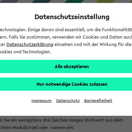
Datenschutzeinstellung
chnologien. Einige davon sind essentiell, um die Funktionalit
sern. Falls Sie zustimmen, verwenden wir Cookies und Daten auc
nter
Datenschutzerklärung
einsehen und mit der Wirkung für die 
ookies und Technologien.
Studium
Lehre
International
Alle akzeptieren
gebote im Individuellen
gänzungsbereich für das
Nur notwendige Cookies zulassen
chwissenschaftliche Bachelorstudi
Impressum
Datenschutz
Barrierefreiheit
ulrecherche:
n Sie ein wenigstens drei Zeichen langes Stichwort aus dem
chten Modulkürzel oder -namen ein: