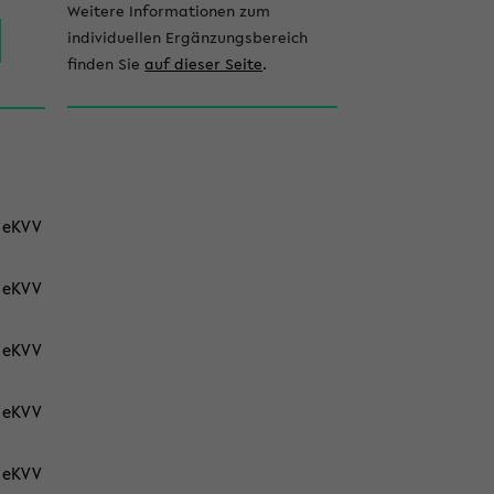
l
Weitere Informationen zum
e
individuellen Ergänzungsbereich
finden Sie
auf dieser Seite
.
i
s
t
e
eKVV
eKVV
eKVV
eKVV
eKVV