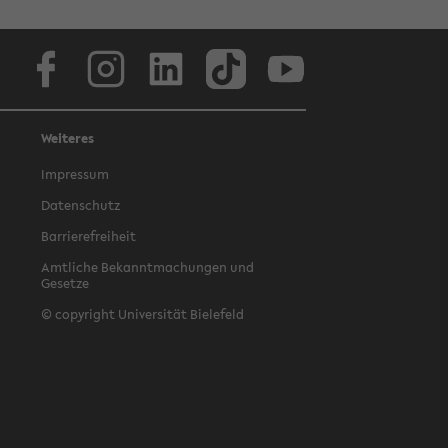
Facebook
Instagram
LinkedIn
TikTok
Youtube
Weiteres
Impressum
Datenschutz
Barrierefreiheit
Amtliche Bekanntmachungen und
Gesetze
© copyright Universität Bielefeld