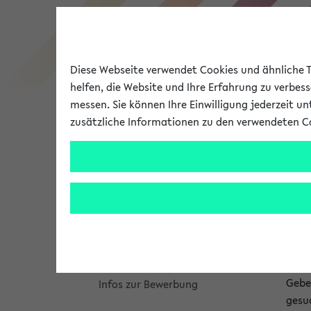
Diese Webseite verwendet Cookies und ähnliche Te
Studienangebot
helfen, die Website und Ihre Erfahrung zu verbes
messen. Sie können Ihre Einwilligung jederzeit u
Meine Studieninformation
zusätzliche Informationen zu den verwendeten C
Universität
Forschung
Bachelorbaukasten
An
Modulrecherche
Er
Das Bielefelder Studienmodell
fa
Das Studium für den
Lehrer*innenberuf
Mod
Gebe
Infos zur Bewerbung
gesu