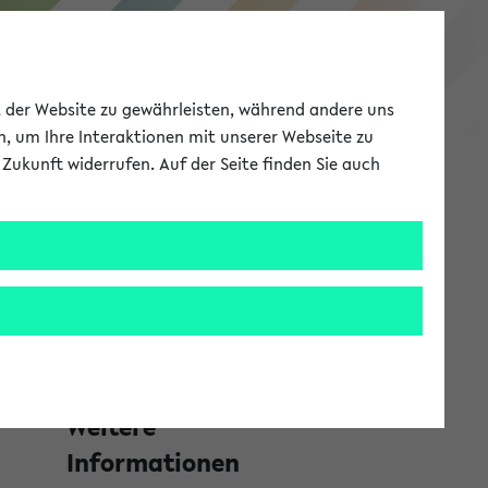
Studieninformation
ät der Website zu gewährleisten, während andere uns
h, um Ihre Interaktionen mit unserer Webseite zu
Zukunft widerrufen. Auf der Seite finden Sie auch
Meine Uni
EN
ANMELDEN
S
Navigation
e
Bachelor Studiengänge ohne
i
um
Lehramtsoption zeigen
t
e
Weitere
n
Informationen