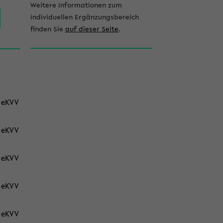
l
Weitere Informationen zum
e
individuellen Ergänzungsbereich
finden Sie
auf dieser Seite
.
i
s
t
e
eKVV
eKVV
eKVV
eKVV
eKVV