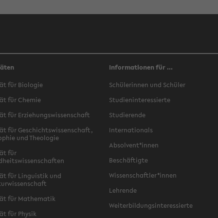
täten
Informationen für ...
ät für Biologie
Schülerinnen und Schüler
ät für Chemie
Studieninteressierte
ät für Erziehungswissenschaft
Studierende
ät für Geschichtswissenschaft,
Internationals
ophie und Theologie
Absolvent*innen
ät für
Beschäftigte
dheitswissenschaften
Wissenschaftler*innen
ät für Linguistik und
turwissenschaft
Lehrende
ät für Mathematik
Weiterbildungsinteressierte
ät für Physik