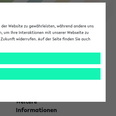
Studieninformation
ät der Website zu gewährleisten, während andere uns
h, um Ihre Interaktionen mit unserer Webseite zu
Zukunft widerrufen. Auf der Seite finden Sie auch
Meine Uni
EN
ANMELDEN
S
Navigation
e
Bachelor Studiengänge ohne
i
um
Lehramtsoption zeigen
t
e
Weitere
n
Informationen