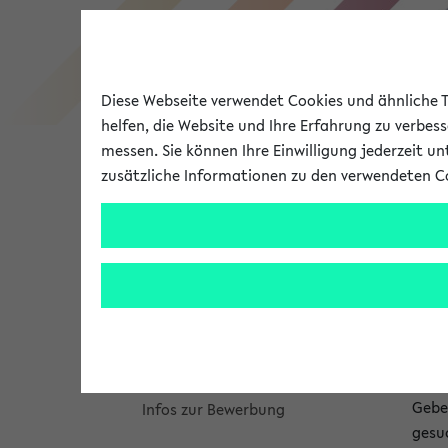
Diese Webseite verwendet Cookies und ähnliche Te
Studienangebot
helfen, die Website und Ihre Erfahrung zu verbes
messen. Sie können Ihre Einwilligung jederzeit u
Meine Studieninformation
zusätzliche Informationen zu den verwendeten C
Universität
Forschung
Bachelorbaukasten
An
Modulrecherche
Er
Das Bielefelder Studienmodell
fa
Das Studium für den
Lehrer*innenberuf
Mod
Gebe
Infos zur Bewerbung
gesu