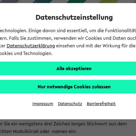
Datenschutzeinstellung
chnologien. Einige davon sind essentiell, um die Funktionalit
sern. Falls Sie zustimmen, verwenden wir Cookies und Daten auc
nter
Datenschutzerklärung
einsehen und mit der Wirkung für die 
ookies und Technologien.
Studium
Lehre
International
Alle akzeptieren
gebote im Individuellen
gänzungsbereich für das
Nur notwendige Cookies zulassen
chwissenschaftliche Bachelorstudi
Impressum
Datenschutz
Barrierefreiheit
ulrecherche:
n Sie ein wenigstens drei Zeichen langes Stichwort aus dem
chten Modulkürzel oder -namen ein: