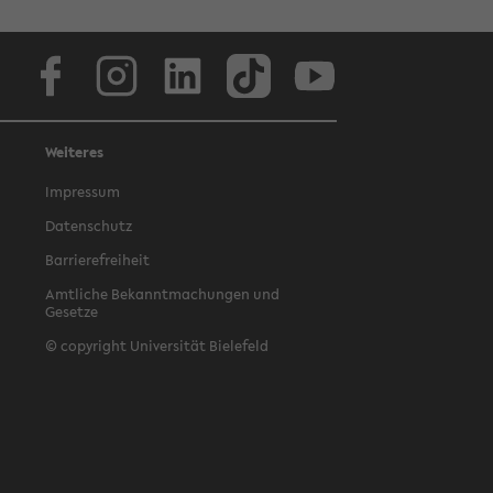
Facebook
Instagram
LinkedIn
TikTok
Youtube
Weiteres
Impressum
Datenschutz
Barrierefreiheit
Amtliche Bekanntmachungen und
Gesetze
© copyright Universität Bielefeld