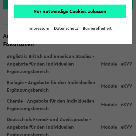
Nur notwendige Cookies zulassen
Impressum
Datenschutz
Barrierefreiheit
Angebote einzelner Einrichtungen und
Fakultäten
Anglistik: British and American Studies -
Angebote für den Individuellen
Module
eKVV
Ergänzungsbereich
Biologie - Angebote für den Individuellen
Module
eKVV
Ergänzungsbereich
Chemie - Angebote für den Individuellen
Module
eKVV
Ergänzungsbereich
Deutsch als Fremd- und Zweitsprache -
Angebote für den Individuellen
Module
eKVV
Ergänzungsbereich