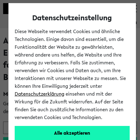
Datenschutzeinstellung
Studieninformation
Diese Webseite verwendet Cookies und ähnliche
Angebote im Individuellen
Technologien. Einige davon sind essentiell, um die
Funktionalität der Website zu gewährleisten,
Ergänzungsbereich für das
während andere uns helfen, die Website und Ihre
fachwissenschaftliche
Erfahrung zu verbessern. Falls Sie zustimmen,
verwenden wir Cookies und Daten auch, um Ihre
Bachelorstudium
Interaktionen mit unserer Webseite zu messen. Sie
können Ihre Einwilligung jederzeit unter
Modulrecherche:
Datenschutzerklärung
einsehen und mit der
Wirkung für die Zukunft widerrufen. Auf der Seite
Geben Sie ein wenigstens drei Zeichen langes Stichwort aus
finden Sie auch zusätzliche Informationen zu den
dem gesuchten Modulkürzel oder -namen ein:
verwendeten Cookies und Technologien.
Alle akzeptieren