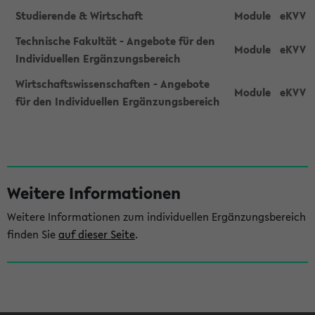
Studierende & Wirtschaft
Module
eKVV
Technische Fakultät - Angebote für den
Module
eKVV
Individuellen Ergänzungsbereich
Wirtschaftswissenschaften - Angebote
Module
eKVV
für den Individuellen Ergänzungsbereich
S
e
Weitere Informationen
i
Weitere Informationen zum individuellen Ergänzungsbereich
t
finden Sie
auf dieser Seite
.
e
n
l