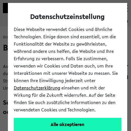
Datenschutzeinstellung
Studieninformation
Diese Webseite verwendet Cookies und ähnliche
Technologien. Einige davon sind essentiell, um die
Bachelorbaukasten: Start
Funktionalität der Website zu gewährleisten,
Bachelorbaukasten
während andere uns helfen, die Website und Ihre
Erfahrung zu verbessern. Falls Sie zustimmen,
verwenden wir Cookies und Daten auch, um Ihre
Auf dieser Seite kannst
Interaktionen mit unserer Webseite zu messen. Sie
du dir dein Bachelor
können Ihre Einwilligung jederzeit unter
Studium an der
Datenschutzerklärung
einsehen und mit der
Universität Bielefeld Schritt für Schritt zusammenstellen:
Wirkung für die Zukunft widerrufen. Auf der Seite
Schritt 1: Studium mit Lehramtsoption
finden Sie auch zusätzliche Informationen zu den
verwendeten Cookies und Technologien.
oder ohne?
Alle akzeptieren