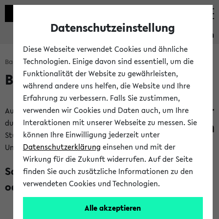
Datenschutzeinstellung
Studieninformation
Diese Webseite verwendet Cookies und ähnliche
Technologien. Einige davon sind essentiell, um die
Bachelorbaukasten: Start
Funktionalität der Website zu gewährleisten,
Bachelorbaukasten
während andere uns helfen, die Website und Ihre
Erfahrung zu verbessern. Falls Sie zustimmen,
verwenden wir Cookies und Daten auch, um Ihre
Auf dieser Seite kannst
Interaktionen mit unserer Webseite zu messen. Sie
du dir dein Bachelor
können Ihre Einwilligung jederzeit unter
Studium an der
Datenschutzerklärung
einsehen und mit der
Universität Bielefeld Schritt für Schritt zusammenstellen:
Wirkung für die Zukunft widerrufen. Auf der Seite
Schritt 1: Studium mit Lehramtsoption
finden Sie auch zusätzliche Informationen zu den
verwendeten Cookies und Technologien.
oder ohne?
Alle akzeptieren