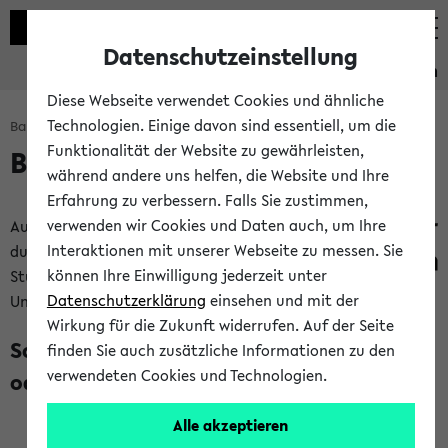
Datenschutzeinstellung
Studieninformation
Diese Webseite verwendet Cookies und ähnliche
Technologien. Einige davon sind essentiell, um die
Bachelorbaukasten: Start
Funktionalität der Website zu gewährleisten,
Bachelorbaukasten
während andere uns helfen, die Website und Ihre
Erfahrung zu verbessern. Falls Sie zustimmen,
verwenden wir Cookies und Daten auch, um Ihre
Auf dieser Seite kannst
Interaktionen mit unserer Webseite zu messen. Sie
du dir dein Bachelor
können Ihre Einwilligung jederzeit unter
Studium an der
Datenschutzerklärung
einsehen und mit der
Universität Bielefeld Schritt für Schritt zusammenstellen:
Wirkung für die Zukunft widerrufen. Auf der Seite
Schritt 1: Studium mit Lehramtsoption
finden Sie auch zusätzliche Informationen zu den
verwendeten Cookies und Technologien.
oder ohne?
Alle akzeptieren