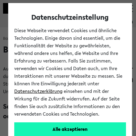
Datenschutzeinstellung
Studieninformation
Diese Webseite verwendet Cookies und ähnliche
Technologien. Einige davon sind essentiell, um die
Bachelorbaukasten: Start
Funktionalität der Website zu gewährleisten,
Bachelorbaukasten
während andere uns helfen, die Website und Ihre
Erfahrung zu verbessern. Falls Sie zustimmen,
verwenden wir Cookies und Daten auch, um Ihre
Auf dieser Seite kannst
Interaktionen mit unserer Webseite zu messen. Sie
du dir dein Bachelor
können Ihre Einwilligung jederzeit unter
Studium an der
Datenschutzerklärung
einsehen und mit der
Universität Bielefeld Schritt für Schritt zusammenstellen:
Wirkung für die Zukunft widerrufen. Auf der Seite
Schritt 1: Studium mit Lehramtsoption
finden Sie auch zusätzliche Informationen zu den
verwendeten Cookies und Technologien.
oder ohne?
Alle akzeptieren