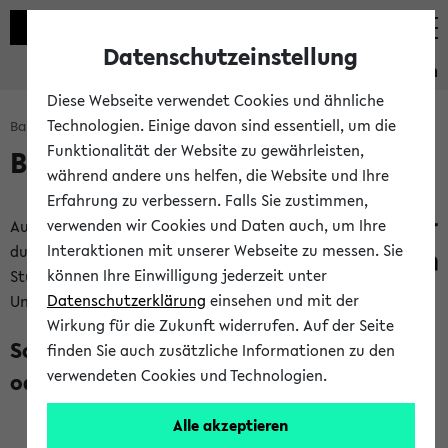
Datenschutzeinstellung
Studieninformation
Diese Webseite verwendet Cookies und ähnliche
Technologien. Einige davon sind essentiell, um die
Bachelorbaukasten: Start
Funktionalität der Website zu gewährleisten,
Bachelorbaukasten
während andere uns helfen, die Website und Ihre
Erfahrung zu verbessern. Falls Sie zustimmen,
verwenden wir Cookies und Daten auch, um Ihre
Auf dieser Seite kannst
Interaktionen mit unserer Webseite zu messen. Sie
du dir dein Bachelor
können Ihre Einwilligung jederzeit unter
Studium an der
Datenschutzerklärung
einsehen und mit der
Universität Bielefeld Schritt für Schritt zusammenstellen:
Wirkung für die Zukunft widerrufen. Auf der Seite
Schritt 1: Studium mit Lehramtsoption
finden Sie auch zusätzliche Informationen zu den
verwendeten Cookies und Technologien.
oder ohne?
Alle akzeptieren