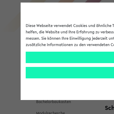
Diese Webseite verwendet Cookies und ähnliche Te
helfen, die Website und Ihre Erfahrung zu verbes
messen. Sie können Ihre Einwilligung jederzeit u
zusätzliche Informationen zu den verwendeten C
Universität
Forschung
Bach
Ba
Studienangebot
Auf d
Meine Studieninformation
Biele
Bachelorbaukasten
Sch
Modulrecherche