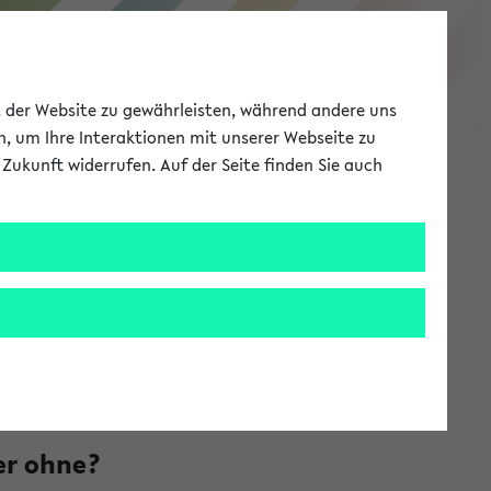
Studieninformation
ät der Website zu gewährleisten, während andere uns
h, um Ihre Interaktionen mit unserer Webseite zu
Zukunft widerrufen. Auf der Seite finden Sie auch
Meine Uni
EN
ANMELDEN
tät
er ohne?