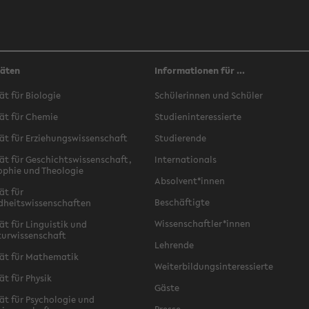
täten
Informationen für ...
ät für Biologie
Schülerinnen und Schüler
ät für Chemie
Studieninteressierte
ät für Erziehungswissenschaft
Studierende
ät für Geschichtswissenschaft,
Internationals
ophie und Theologie
Absolvent*innen
ät für
Beschäftigte
dheitswissenschaften
Wissenschaftler*innen
ät für Linguistik und
turwissenschaft
Lehrende
ät für Mathematik
Weiterbildungsinteressierte
ät für Physik
Gäste
ät für Psychologie und