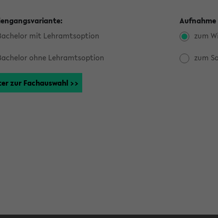
iengangsvariante:
Aufnahme 
Bachelor mit Lehramtsoption
zum Wi
Bachelor ohne Lehramtsoption
zum S