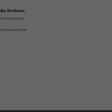
des Studiums:
ntersemester
ommersemester