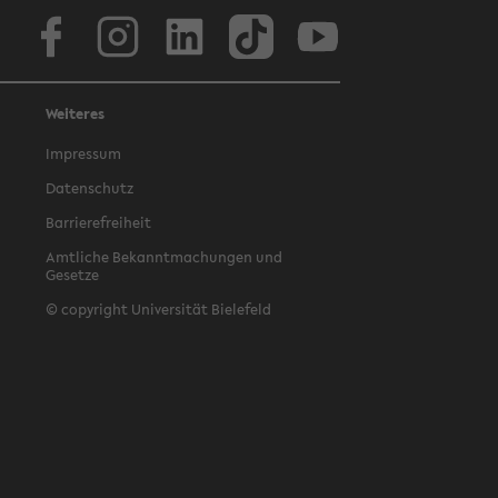
Facebook
Instagram
LinkedIn
TikTok
Youtube
Weiteres
Impressum
Datenschutz
Barrierefreiheit
Amtliche Bekanntmachungen und
Gesetze
© copyright Universität Bielefeld