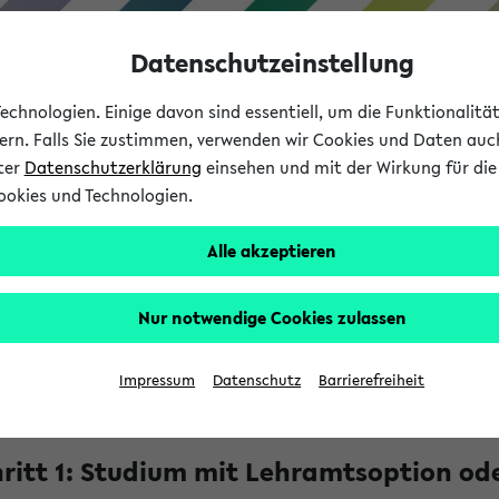
Datenschutzeinstellung
chnologien. Einige davon sind essentiell, um die Funktionalit
sern. Falls Sie zustimmen, verwenden wir Cookies und Daten auc
nter
Datenschutzerklärung
einsehen und mit der Wirkung für die 
ookies und Technologien.
Studium
Lehre
International
Alle akzeptieren
elorbaukasten: Start
chelorbaukasten
Nur notwendige Cookies zulassen
Impressum
Datenschutz
Barrierefreiheit
ieser Seite kannst du dir dein Bachelor Studium an der Universi
feld Schritt für Schritt zusammenstellen:
ritt 1: Studium mit Lehramtsoption od