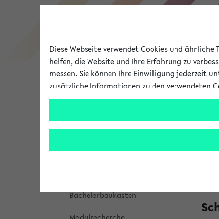
Diese Webseite verwendet Cookies und ähnliche Te
helfen, die Website und Ihre Erfahrung zu verbes
messen. Sie können Ihre Einwilligung jederzeit u
zusätzliche Informationen zu den verwendeten C
Universität
Forschung
Bach
Ba
Studienangebot
Auf d
Meine Studieninformation
Biele
Bachelorbaukasten
Sch
Modulrecherche