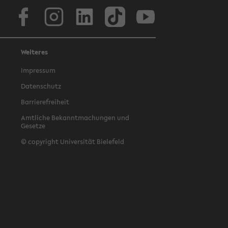
Facebook
Instagram
LinkedIn
TikTok
Youtube
Weiteres
Impressum
Datenschutz
Barrierefreiheit
Amtliche Bekanntmachungen und
Gesetze
© copyright Universität Bielefeld