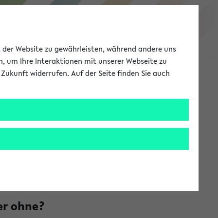
Studieninformation
ät der Website zu gewährleisten, während andere uns
h, um Ihre Interaktionen mit unserer Webseite zu
Zukunft widerrufen. Auf der Seite finden Sie auch
Meine Uni
EN
ANMELDEN
tät
er ohne?