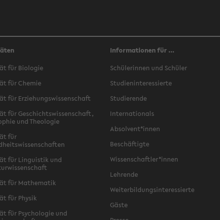
täten
Informationen für ...
ät für Biologie
Schülerinnen und Schüler
ät für Chemie
Studieninteressierte
ät für Erziehungswissenschaft
Studierende
ät für Geschichtswissenschaft,
Internationals
ophie und Theologie
Absolvent*innen
ät für
Beschäftigte
dheitswissenschaften
Wissenschaftler*innen
ät für Linguistik und
turwissenschaft
Lehrende
ät für Mathematik
Weiterbildungsinteressierte
ät für Physik
Gäste
ät für Psychologie und