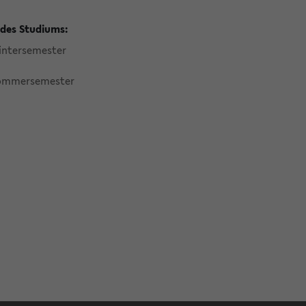
des Studiums:
ntersemester
ommersemester