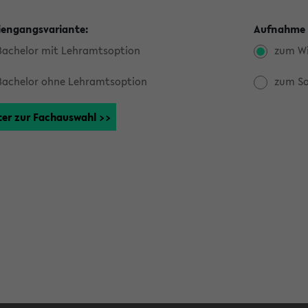
iengangsvariante:
Aufnahme 
Bachelor mit Lehramtsoption
zum Wi
Bachelor ohne Lehramtsoption
zum S