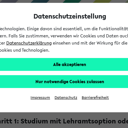
Datenschutzeinstellung
chnologien. Einige davon sind essentiell, um die Funktionalit
sern. Falls Sie zustimmen, verwenden wir Cookies und Daten auc
nter
Datenschutzerklärung
einsehen und mit der Wirkung für die 
ookies und Technologien.
Studium
Lehre
International
Alle akzeptieren
elorbaukasten: Start
chelorbaukasten
Nur notwendige Cookies zulassen
Impressum
Datenschutz
Barrierefreiheit
ieser Seite kannst du dir dein Bachelor Studium an der Universi
feld Schritt für Schritt zusammenstellen:
ritt 1: Studium mit Lehramtsoption od