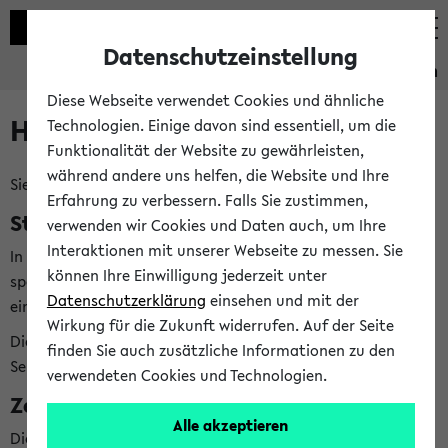
Datenschutzeinstellung
Studieninformation
Diese Webseite verwendet Cookies und ähnliche
Hilfe & Kontakt
Technologien. Einige davon sind essentiell, um die
Funktionalität der Website zu gewährleisten,
während andere uns helfen, die Website und Ihre
Sie haben Fragen zum Studienangebot?
Erfahrung zu verbessern. Falls Sie zustimmen,
Studienberatungen der Fächer
verwenden wir Cookies und Daten auch, um Ihre
Interaktionen mit unserer Webseite zu messen. Sie
In der Studieninformation finden Sie
bei jedem Fach
die
können Ihre Einwilligung jederzeit unter
speziellen Studienberatungen, die Ihnen bei allen Fragen zu
Datenschutzerklärung
einsehen und mit der
einem bestimmten Fach weiterhelfen können.
Wirkung für die Zukunft widerrufen. Auf der Seite
Die Studienberatungen Ihrer Fächer finden Sie direkt in der
finden Sie auch zusätzliche Informationen zu den
Seite
Meine Studieninformation
verwendeten Cookies und Technologien.
Zentrale Beratungsangebote
Alle akzeptieren
Die zentrale Studienberatung (ZSB) hilft Ihnen bei weiteren