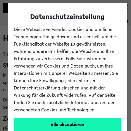
Datenschutzeinstellung
Studieninformation
Diese Webseite verwendet Cookies und ähnliche
Hilfe & Kontakt
Technologien. Einige davon sind essentiell, um die
Funktionalität der Website zu gewährleisten,
während andere uns helfen, die Website und Ihre
Sie haben Fragen zum Studienangebot?
Erfahrung zu verbessern. Falls Sie zustimmen,
Studienberatungen der Fächer
verwenden wir Cookies und Daten auch, um Ihre
Interaktionen mit unserer Webseite zu messen. Sie
In der Studieninformation finden Sie
bei jedem Fach
die
können Ihre Einwilligung jederzeit unter
speziellen Studienberatungen, die Ihnen bei allen Fragen zu
Datenschutzerklärung
einsehen und mit der
einem bestimmten Fach weiterhelfen können.
Wirkung für die Zukunft widerrufen. Auf der Seite
Die Studienberatungen Ihrer Fächer finden Sie direkt in der
finden Sie auch zusätzliche Informationen zu den
Seite
Meine Studieninformation
verwendeten Cookies und Technologien.
Zentrale Beratungsangebote
Alle akzeptieren
Die zentrale Studienberatung (ZSB) hilft Ihnen bei weiteren