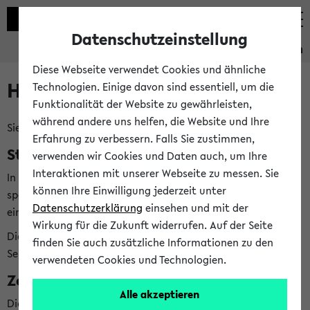
Datenschutzeinstellung
Studieninformation
Diese Webseite verwendet Cookies und ähnliche
Hilfe & Kontakt
Technologien. Einige davon sind essentiell, um die
Funktionalität der Website zu gewährleisten,
während andere uns helfen, die Website und Ihre
Sie haben Fragen zum Studienangebot?
Erfahrung zu verbessern. Falls Sie zustimmen,
Studienberatungen der Fächer
verwenden wir Cookies und Daten auch, um Ihre
Interaktionen mit unserer Webseite zu messen. Sie
In der Studieninformation finden Sie
bei jedem Fach
die
können Ihre Einwilligung jederzeit unter
speziellen Studienberatungen, die Ihnen bei allen Fragen zu
Datenschutzerklärung
einsehen und mit der
einem bestimmten Fach weiterhelfen können.
Wirkung für die Zukunft widerrufen. Auf der Seite
Die Studienberatungen Ihrer Fächer finden Sie direkt in der
finden Sie auch zusätzliche Informationen zu den
Seite
Meine Studieninformation
verwendeten Cookies und Technologien.
Zentrale Beratungsangebote
Alle akzeptieren
Die zentrale Studienberatung (ZSB) hilft Ihnen bei weiteren