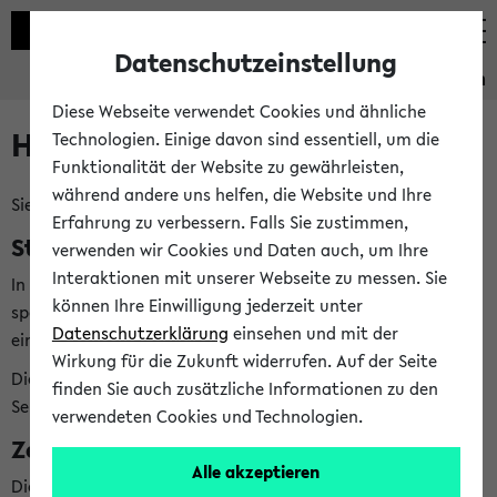
Datenschutzeinstellung
Studieninformation
Diese Webseite verwendet Cookies und ähnliche
Hilfe & Kontakt
Technologien. Einige davon sind essentiell, um die
Funktionalität der Website zu gewährleisten,
während andere uns helfen, die Website und Ihre
Sie haben Fragen zum Studienangebot?
Erfahrung zu verbessern. Falls Sie zustimmen,
Studienberatungen der Fächer
verwenden wir Cookies und Daten auch, um Ihre
Interaktionen mit unserer Webseite zu messen. Sie
In der Studieninformation finden Sie
bei jedem Fach
die
können Ihre Einwilligung jederzeit unter
speziellen Studienberatungen, die Ihnen bei allen Fragen zu
Datenschutzerklärung
einsehen und mit der
einem bestimmten Fach weiterhelfen können.
Wirkung für die Zukunft widerrufen. Auf der Seite
Die Studienberatungen Ihrer Fächer finden Sie direkt in der
finden Sie auch zusätzliche Informationen zu den
Seite
Meine Studieninformation
verwendeten Cookies und Technologien.
Zentrale Beratungsangebote
Alle akzeptieren
Die zentrale Studienberatung (ZSB) hilft Ihnen bei weiteren