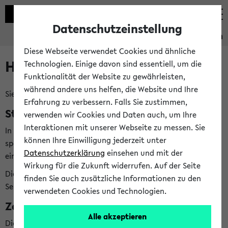
Datenschutzeinstellung
Studieninformation
Diese Webseite verwendet Cookies und ähnliche
Hilfe & Kontakt
Technologien. Einige davon sind essentiell, um die
Funktionalität der Website zu gewährleisten,
während andere uns helfen, die Website und Ihre
Sie haben Fragen zum Studienangebot?
Erfahrung zu verbessern. Falls Sie zustimmen,
Studienberatungen der Fächer
verwenden wir Cookies und Daten auch, um Ihre
Interaktionen mit unserer Webseite zu messen. Sie
In der Studieninformation finden Sie
bei jedem Fach
die
können Ihre Einwilligung jederzeit unter
speziellen Studienberatungen, die Ihnen bei allen Fragen zu
Datenschutzerklärung
einsehen und mit der
einem bestimmten Fach weiterhelfen können.
Wirkung für die Zukunft widerrufen. Auf der Seite
Die Studienberatungen Ihrer Fächer finden Sie direkt in der
finden Sie auch zusätzliche Informationen zu den
Seite
Meine Studieninformation
verwendeten Cookies und Technologien.
Zentrale Beratungsangebote
Alle akzeptieren
Die zentrale Studienberatung (ZSB) hilft Ihnen bei weiteren