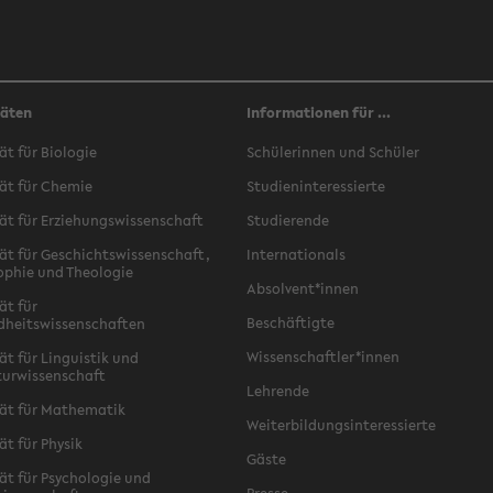
täten
Informationen für ...
ät für Biologie
Schülerinnen und Schüler
ät für Chemie
Studieninteressierte
ät für Erziehungswissenschaft
Studierende
ät für Geschichtswissenschaft,
Internationals
ophie und Theologie
Absolvent*innen
ät für
Beschäftigte
dheitswissenschaften
Wissenschaftler*innen
ät für Linguistik und
turwissenschaft
Lehrende
ät für Mathematik
Weiterbildungsinteressierte
ät für Physik
Gäste
ät für Psychologie und