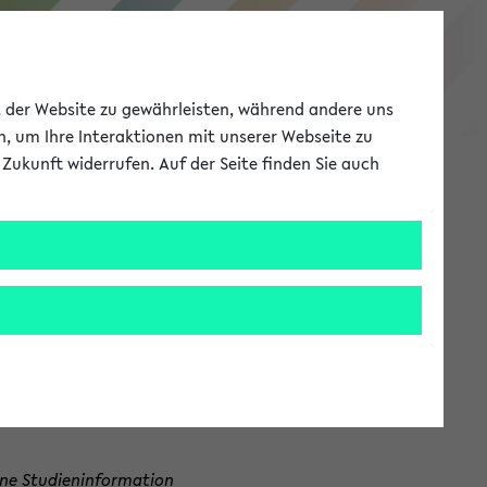
Studieninformation
ät der Website zu gewährleisten, während andere uns
h, um Ihre Interaktionen mit unserer Webseite zu
Zukunft widerrufen. Auf der Seite finden Sie auch
Meine Uni
EN
ANMELDEN
tudienberatungen, die Ihnen bei allen
ne Studieninformation