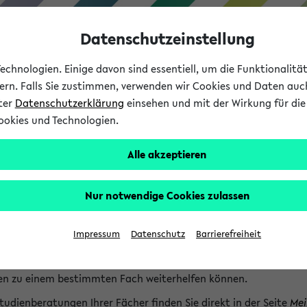
Datenschutzeinstellung
chnologien. Einige davon sind essentiell, um die Funktionalit
sern. Falls Sie zustimmen, verwenden wir Cookies und Daten auc
nter
Datenschutzerklärung
einsehen und mit der Wirkung für die 
ookies und Technologien.
Studium
Lehre
International
Alle akzeptieren
lfe & Kontakt
Nur notwendige Cookies zulassen
haben Fragen zum Studienangebot?
udienberatungen der Fächer
Impressum
Datenschutz
Barrierefreiheit
er Studieninformation finden Sie
bei jedem Fach
die speziellen S
en zu einem bestimmten Fach weiterhelfen können.
tudienberatungen Ihrer Fächer finden Sie direkt in der Seite
Mei