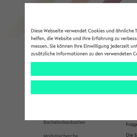
Diese Webseite verwendet Cookies und ähnliche Te
helfen, die Website und Ihre Erfahrung zu verbes
messen. Sie können Ihre Einwilligung jederzeit u
zusätzliche Informationen zu den verwendeten C
Universität
Forschung
Hi
Sie 
Studienangebot
St
Meine Studieninformation
In d
Bachelorbaukasten
Frag
Die S
Modulrecherche