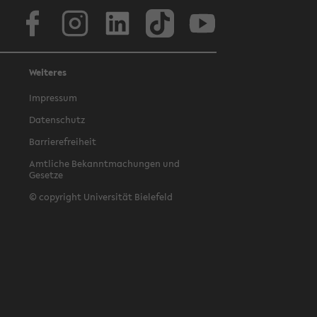
Facebook
Instagram
LinkedIn
TikTok
Youtube
Weiteres
Impressum
Datenschutz
Barrierefreiheit
Amtliche Bekanntmachungen und
Gesetze
© copyright Universität Bielefeld