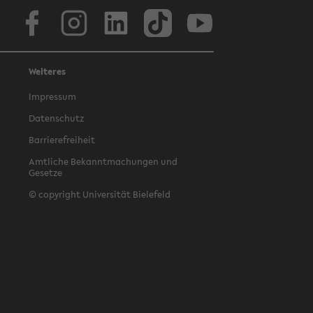
Facebook
Instagram
LinkedIn
TikTok
Youtube
Weiteres
Impressum
Datenschutz
Barrierefreiheit
Amtliche Bekanntmachungen und
Gesetze
© copyright Universität Bielefeld