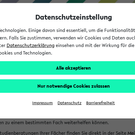
Datenschutzeinstellung
chnologien. Einige davon sind essentiell, um die Funktionalit
sern. Falls Sie zustimmen, verwenden wir Cookies und Daten auc
nter
Datenschutzerklärung
einsehen und mit der Wirkung für die 
ookies und Technologien.
Studium
Lehre
International
Alle akzeptieren
lfe & Kontakt
Nur notwendige Cookies zulassen
haben Fragen zum Studienangebot?
udienberatungen der Fächer
Impressum
Datenschutz
Barrierefreiheit
er Studieninformation finden Sie
bei jedem Fach
die speziellen S
en zu einem bestimmten Fach weiterhelfen können.
tudienberatungen Ihrer Fächer finden Sie direkt in der Seite
Mei