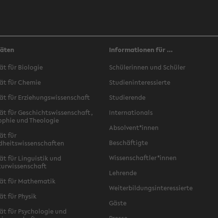
täten
Informationen für ...
ät für Biologie
Schülerinnen und Schüler
ät für Chemie
Studieninteressierte
ät für Erziehungswissenschaft
Studierende
ät für Geschichtswissenschaft,
Internationals
ophie und Theologie
Absolvent*innen
ät für
Beschäftigte
dheitswissenschaften
Wissenschaftler*innen
ät für Linguistik und
turwissenschaft
Lehrende
ät für Mathematik
Weiterbildungsinteressierte
ät für Physik
Gäste
ät für Psychologie und