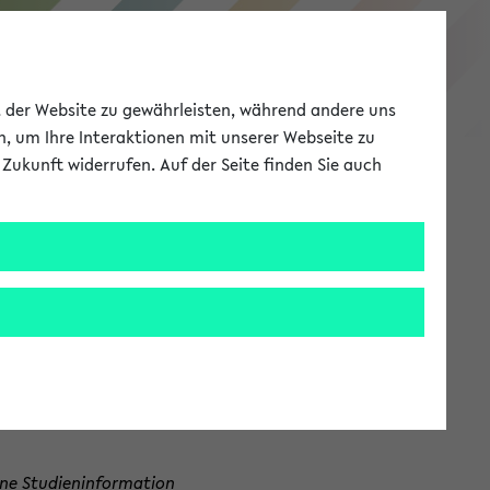
Studieninformation
ät der Website zu gewährleisten, während andere uns
h, um Ihre Interaktionen mit unserer Webseite zu
Zukunft widerrufen. Auf der Seite finden Sie auch
Meine Uni
EN
ANMELDEN
tudienberatungen, die Ihnen bei allen
ne Studieninformation