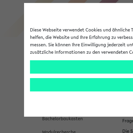
Diese Webseite verwendet Cookies und ähnliche Te
helfen, die Website und Ihre Erfahrung zu verbes
messen. Sie können Ihre Einwilligung jederzeit u
zusätzliche Informationen zu den verwendeten C
Universität
Forschung
Hi
Sie 
Studienangebot
St
Meine Studieninformation
In d
Bachelorbaukasten
Frag
Die S
Modulrecherche