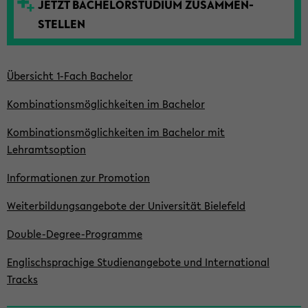
JETZT BACHELOR­STUDIUM ZUSAMMEN­
t
STELLEN
e
Übersicht 1-Fach Bachelor
Kombinationsmöglich­keiten im Bachelor
Kombinationsmöglich­keiten im Bachelor mit
Lehramtsoption
Informationen zur Promotion
Weiterbildungsangebote der Universität Bielefeld
Double-Degree-Programme
Englischsprachige Studienangebote und International
Tracks