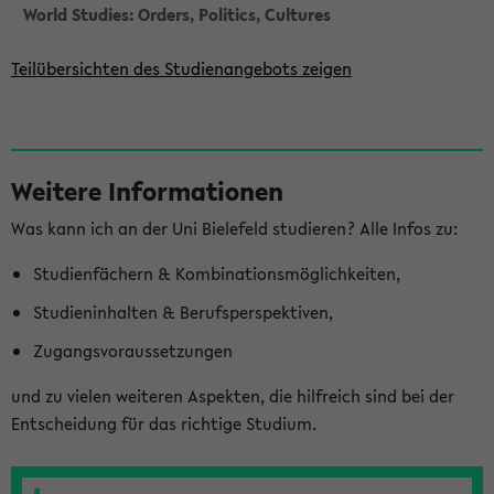
World Studies: Orders, Politics, Cultures
Teilübersichten des Studienangebots zeigen
S
Weitere Informationen
e
Was kann ich an der Uni Bielefeld studieren? Alle Infos zu:
i
t
Studienfächern & Kombinationsmöglichkeiten,
e
Studieninhalten & Berufsperspektiven,
n
Zugangsvoraussetzungen
l
und zu vielen weiteren Aspekten, die hilfreich sind bei der
e
Entscheidung für das richtige Studium.
i
s