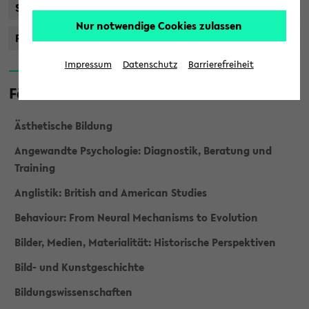
Staatsprüfung
Nur notwendige Cookies zulassen
Promotionsstudiengänge
Impressum
Datenschutz
Barrierefreiheit
Fächer
Ästhetische Bildung
Angewandte Psychologie: Diagnostik, Beratung und
Training
Anglistik: British and American Studies
Behaviour: From Neural Mechanisms to Evolution
Bilder, Medien, Materialität: Historische Perspektiven
Bild- und Kunstgeschichte
Bildungswissenschaften