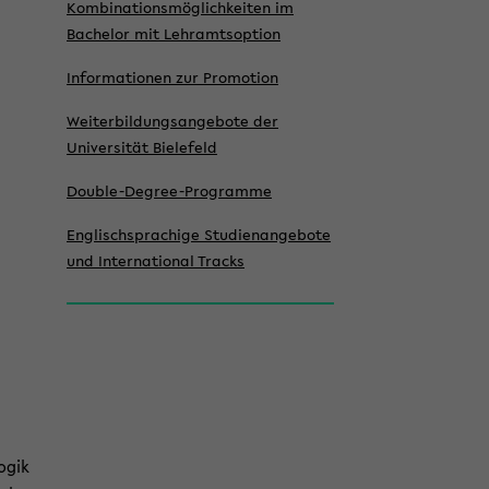
Kombinationsmöglich­keiten im
Bachelor mit Lehramtsoption
Informationen zur Promotion
Weiterbildungsangebote der
Universität Bielefeld
Double-Degree-Programme
Englischsprachige Studienangebote
und International Tracks
ogik