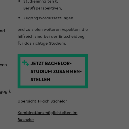
l
Studieninhalten &
Berufsperspektiven,
e
Zugangsvoraussetzungen
i
s
und zu vielen weiteren Aspekten, die
und
hilfreich sind bei der Entscheidung
t
für das richtige Studium.
e
JETZT BACHELOR­
iven
STUDIUM ZUSAMMEN­
STELLEN
agogik
Übersicht 1-Fach Bachelor
Kombinationsmöglich­keiten im
Bachelor