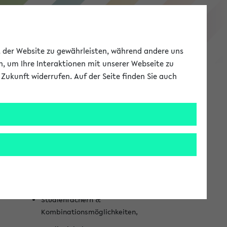
Studieninformation
ät der Website zu gewährleisten, während andere uns
h, um Ihre Interaktionen mit unserer Webseite zu
Zukunft widerrufen. Auf der Seite finden Sie auch
Meine Uni
EN
ANMELDEN
S
Weitere
e
Informationen
i
Was kann ich an der Uni Bielefeld
t
studieren? Alle Infos zu:
e
Studienfächern &
n
Kombinationsmöglichkeiten,