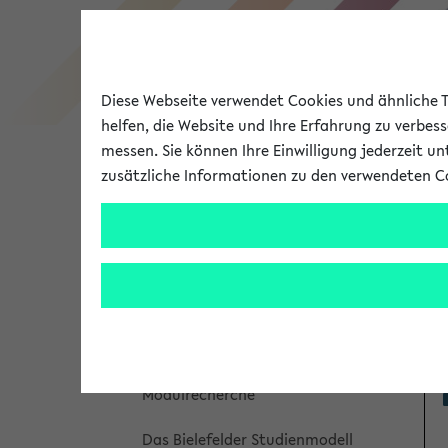
Diese Webseite verwendet Cookies und ähnliche Te
helfen, die Website und Ihre Erfahrung zu verbes
messen. Sie können Ihre Einwilligung jederzeit u
zusätzliche Informationen zu den verwendeten C
Universität
Forschung
Un
Studienangebot
Meine Studieninformation
Bachelorbaukasten
Modulrecherche
Das Bielefelder Studienmodell