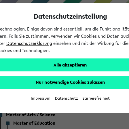
Datenschutzeinstellung
chnologien. Einige davon sind essentiell, um die Funktionalit
sern. Falls Sie zustimmen, verwenden wir Cookies und Daten auc
nter
Datenschutzerklärung
einsehen und mit der Wirkung für die 
ookies und Technologien.
Studium
Lehre
International
Alle akzeptieren
ser Studienangebot
Nur notwendige Cookies zulassen
Impressum
Datenschutz
Barrierefreiheit
Bachelor
Master of Arts / Science
Master of Education