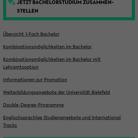
JETZT BACHELOR­STUDIUM ZUSAMMEN­
t
STELLEN
e
Übersicht 1-Fach Bachelor
Kombinationsmöglich­keiten im Bachelor
Kombinationsmöglich­keiten im Bachelor mit
Lehramtsoption
Informationen zur Promotion
Weiterbildungsangebote der Universität Bielefeld
Double-Degree-Programme
Englischsprachige Studienangebote und International
Tracks