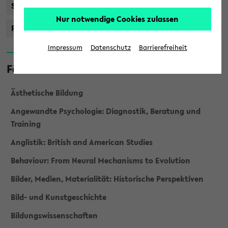
Staatsprüfung
Nur notwendige Cookies zulassen
Promotionsstudiengänge
Impressum
Datenschutz
Barrierefreiheit
Fächer
Ästhetische Bildung
Angewandte Psychologie: Diagnostik, Beratung und
Training
Anglistik: British and American Studies
Behaviour: From Neural Mechanisms to Evolution
Bilder, Medien, Materialität: Historische Perspektiven
Bild- und Kunstgeschichte
Bildungswissenschaften