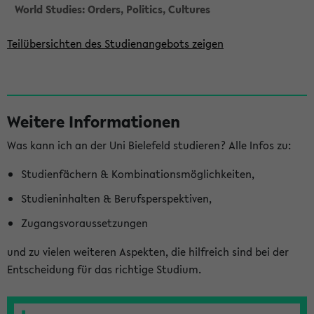
World Studies: Orders, Politics, Cultures
Teilübersichten des Studienangebots zeigen
S
Weitere Informationen
e
Was kann ich an der Uni Bielefeld studieren? Alle Infos zu:
i
t
Studienfächern & Kombinationsmöglichkeiten,
e
Studieninhalten & Berufsperspektiven,
n
Zugangsvoraussetzungen
l
und zu vielen weiteren Aspekten, die hilfreich sind bei der
e
Entscheidung für das richtige Studium.
i
s