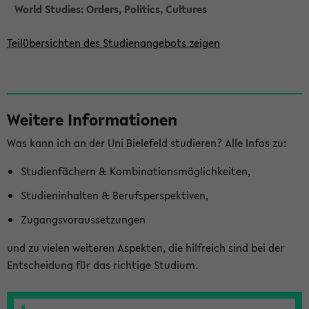
World Studies: Orders, Politics, Cultures
Teilübersichten des Studienangebots zeigen
S
Weitere Informationen
e
Was kann ich an der Uni Bielefeld studieren? Alle Infos zu:
i
t
Studienfächern & Kombinationsmöglichkeiten,
e
Studieninhalten & Berufsperspektiven,
n
Zugangsvoraussetzungen
l
und zu vielen weiteren Aspekten, die hilfreich sind bei der
e
Entscheidung für das richtige Studium.
i
s