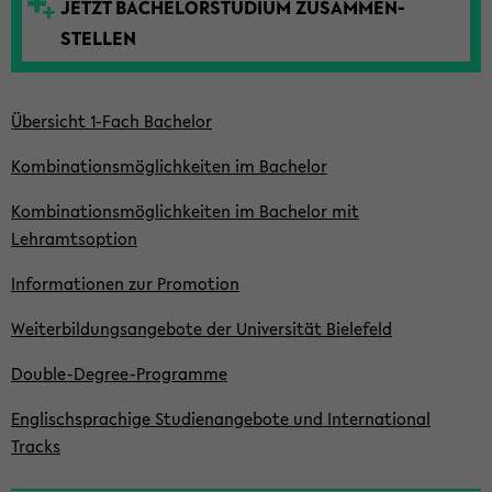
JETZT BACHELOR­STUDIUM ZUSAMMEN­
t
STELLEN
e
Übersicht 1-Fach Bachelor
Kombinationsmöglich­keiten im Bachelor
Kombinationsmöglich­keiten im Bachelor mit
Lehramtsoption
Informationen zur Promotion
Weiterbildungsangebote der Universität Bielefeld
Double-Degree-Programme
Englischsprachige Studienangebote und International
Tracks