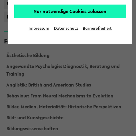
Staatsprüfung
Nur notwendige Cookies zulassen
Promotionsstudiengänge
Impressum
Datenschutz
Barrierefreiheit
Fächer
Ästhetische Bildung
Angewandte Psychologie: Diagnostik, Beratung und
Training
Anglistik: British and American Studies
Behaviour: From Neural Mechanisms to Evolution
Bilder, Medien, Materialität: Historische Perspektiven
Bild- und Kunstgeschichte
Bildungswissenschaften