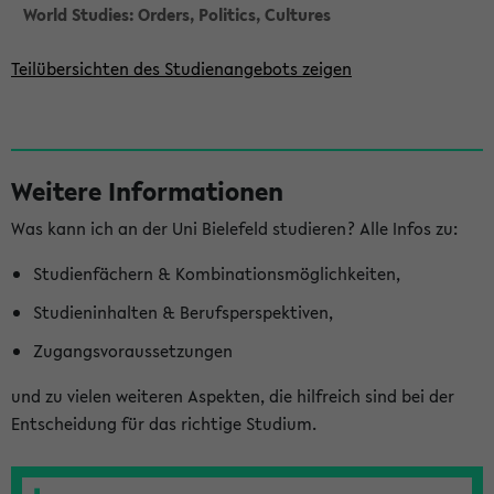
World Studies: Orders, Politics, Cultures
Teilübersichten des Studienangebots zeigen
S
Weitere Informationen
e
Was kann ich an der Uni Bielefeld studieren? Alle Infos zu:
i
t
Studienfächern & Kombinationsmöglichkeiten,
e
Studieninhalten & Berufsperspektiven,
n
Zugangsvoraussetzungen
l
und zu vielen weiteren Aspekten, die hilfreich sind bei der
e
Entscheidung für das richtige Studium.
i
s