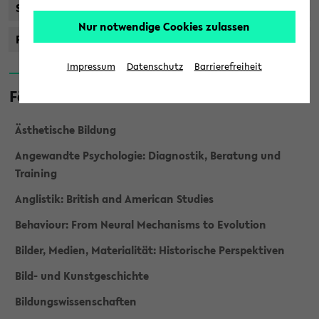
Staatsprüfung
Nur notwendige Cookies zulassen
Promotionsstudiengänge
Impressum
Datenschutz
Barrierefreiheit
Fächer
Ästhetische Bildung
Angewandte Psychologie: Diagnostik, Beratung und
Training
Anglistik: British and American Studies
Behaviour: From Neural Mechanisms to Evolution
Bilder, Medien, Materialität: Historische Perspektiven
Bild- und Kunstgeschichte
Bildungswissenschaften