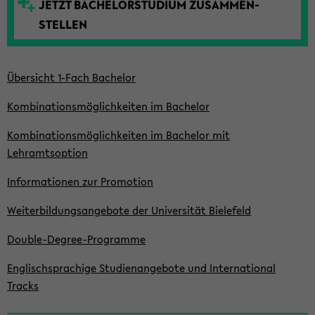
JETZT BACHELOR­STUDIUM ZUSAMMEN­
t
STELLEN
e
Übersicht 1-Fach Bachelor
Kombinationsmöglich­keiten im Bachelor
Kombinationsmöglich­keiten im Bachelor mit
Lehramtsoption
Informationen zur Promotion
Weiterbildungsangebote der Universität Bielefeld
Double-Degree-Programme
Englischsprachige Studienangebote und International
Tracks