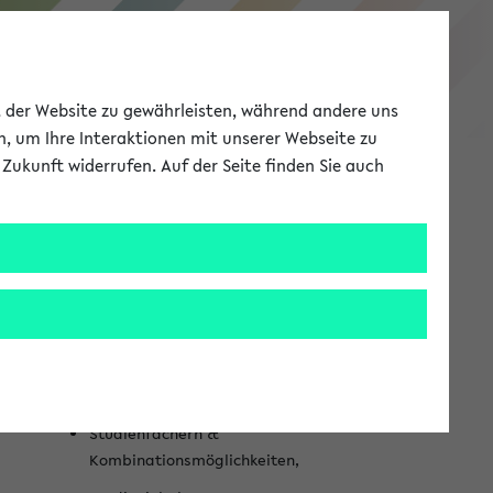
Studieninformation
ät der Website zu gewährleisten, während andere uns
h, um Ihre Interaktionen mit unserer Webseite zu
Zukunft widerrufen. Auf der Seite finden Sie auch
Meine Uni
EN
ANMELDEN
S
Weitere
e
Informationen
i
Was kann ich an der Uni Bielefeld
t
studieren? Alle Infos zu:
e
Studienfächern &
n
Kombinationsmöglichkeiten,