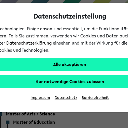
Datenschutzeinstellung
chnologien. Einige davon sind essentiell, um die Funktionalit
sern. Falls Sie zustimmen, verwenden wir Cookies und Daten auc
nter
Datenschutzerklärung
einsehen und mit der Wirkung für die 
ookies und Technologien.
Studium
Lehre
International
Alle akzeptieren
ser Studienangebot
Nur notwendige Cookies zulassen
Impressum
Datenschutz
Barrierefreiheit
Bachelor
Master of Arts / Science
Master of Education