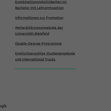
Kombinationsmöglich­keiten im
Bachelor mit Lehramtsoption
Informationen zur Promotion
Weiterbildungsangebote der
Universität Bielefeld
Double-Degree-Programme
Englischsprachige Studienangebote
und International Tracks
ogik