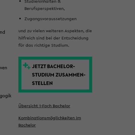
l
Studieninhalten &
Berufsperspektiven,
e
Zugangsvoraussetzungen
i
s
und zu vielen weiteren Aspekten, die
und
hilfreich sind bei der Entscheidung
t
für das richtige Studium.
e
JETZT BACHELOR­
iven
STUDIUM ZUSAMMEN­
STELLEN
agogik
Übersicht 1-Fach Bachelor
Kombinationsmöglich­keiten im
Bachelor