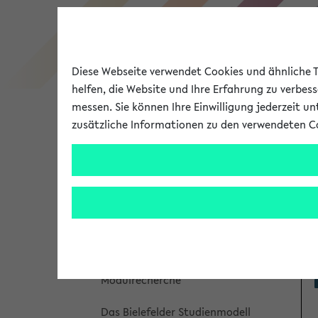
Diese Webseite verwendet Cookies und ähnliche Te
helfen, die Website und Ihre Erfahrung zu verbes
messen. Sie können Ihre Einwilligung jederzeit u
zusätzliche Informationen zu den verwendeten C
Universität
Forschung
Un
Studienangebot
Meine Studieninformation
Bachelorbaukasten
Modulrecherche
Das Bielefelder Studienmodell