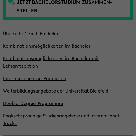
JETZT BACHELOR­STUDIUM ZUSAMMEN­
t
STELLEN
e
Übersicht 1-Fach Bachelor
Kombinationsmöglich­keiten im Bachelor
Kombinationsmöglich­keiten im Bachelor mit
Lehramtsoption
Informationen zur Promotion
Weiterbildungsangebote der Universität Bielefeld
Double-Degree-Programme
Englischsprachige Studienangebote und International
Tracks