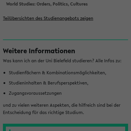
World Studies: Orders, Politics, Cultures
Teilübersichten des Studienangebots zeigen
S
Weitere Informationen
e
Was kann ich an der Uni Bielefeld studieren? Alle Infos zu:
i
t
Studienfächern & Kombinationsmöglichkeiten,
e
Studieninhalten & Berufsperspektiven,
n
Zugangsvoraussetzungen
l
und zu vielen weiteren Aspekten, die hilfreich sind bei der
e
Entscheidung für das richtige Studium.
i
s