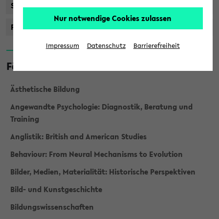
Staatsprüfung
Nur notwendige Cookies zulassen
Promotionsstudiengänge
Impressum
Datenschutz
Barrierefreiheit
Fächer
Ästhetische Bildung
Angewandte Psychologie: Diagnostik, Beratung und
Training
Anglistik: British and American Studies
Behaviour: From Neural Mechanisms to Evolution
Bilder, Medien, Materialität: Historische Perspektiven
Bild- und Kunstgeschichte
Bildungswissenschaften