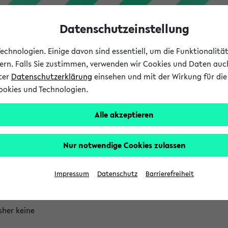
Datenschutzeinstellung
chnologien. Einige davon sind essentiell, um die Funktionalit
sern. Falls Sie zustimmen, verwenden wir Cookies und Daten auc
nter
Datenschutzerklärung
einsehen und mit der Wirkung für die 
ookies und Technologien.
Studium
Lehre
International
Alle akzeptieren
rlauf
Nur notwendige Cookies zulassen
etzt besuchte Einrichtungen
sher keine
Impressum
Datenschutz
Barrierefreiheit
etzt betrachtete Personen
sher keine