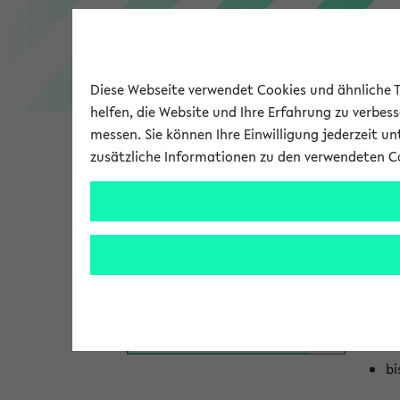
Diese Webseite verwendet Cookies und ähnliche Te
helfen, die Website und Ihre Erfahrung zu verbes
messen. Sie können Ihre Einwilligung jederzeit u
zusätzliche Informationen zu den verwendeten C
Universität
Forschung
Ve
Zul
Personen- und Einrichtungssuche
bi
Zul
bi