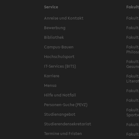
Service
Fakul
Anreise und Kontakt
Fakult
Bewerbung
Fakult
Bibliothek
Fakult
Campus-Bauen
Fakult
Philos
Hochschulsport
Fakult
IT-Services (BITS)
Gesun
Karriere
Fakult
Litera
Mensa
Fakult
Hilfe und Notfall
Fakult
Personen-Suche (PEVZ)
Fakult
Studienangebot
Sportw
Studierendensekretariat
Fakult
Termine und Fristen
Fakult