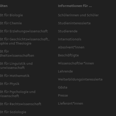
täten
Informationen für ...
ät für Biologie
Schülerinnen und Schüler
ät für Chemie
Studieninteressierte
ät für Erziehungswissenschaft
Studierende
ät für Geschichtswissenschaft,
Internationals
ophie und Theologie
Absolvent*innen
ät für
Beschäftigte
dheitswissenschaften
Wissenschaftler*innen
ät für Linguistik und
turwissenschaft
Lehrende
ät für Mathematik
Weiterbildungsinteressierte
ät für Physik
Gäste
ät für Psychologie und
Presse
issenschaft
Lieferant*innen
ät für Rechtswissenschaft
ät für Soziologie