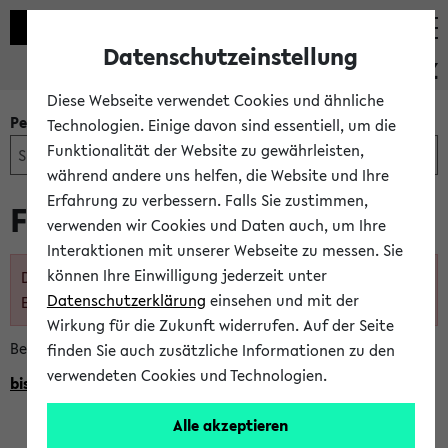
Datenschutzeinstellung
PEVZ
Diese Webseite verwendet Cookies und ähnliche
Personen- und Einrichtungssuche
Technologien. Einige davon sind essentiell, um die
Funktionalität der Website zu gewährleisten,
während andere uns helfen, die Website und Ihre
Erfahrung zu verbessern. Falls Sie zustimmen,
Frau Linda Nesterov
verwenden wir Cookies und Daten auch, um Ihre
Interaktionen mit unserer Webseite zu messen. Sie
können Ihre Einwilligung jederzeit unter
Diese Person ist nicht mehr im Personen- und
Datenschutzerklärung
einsehen und mit der
Einrichtungsverzeichnis eingetragen
Wirkung für die Zukunft widerrufen. Auf der Seite
Bei Fragen wenden Sie sich direkt an den BIS Support.
finden Sie auch zusätzliche Informationen zu den
verwendeten Cookies und Technologien.
bissupport@uni-bielefeld.de
Alle akzeptieren