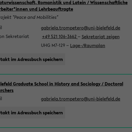
raturwissenschaft, Romanistik und Latein / Wissenschaftliche
rbeiter*innen und Lehrbeauftragte
ojekt "Peace and Mobilities"
l
gabriela.trompetero@uni-bielefeld.de
on Sekretariat
+49 521 106-3662
−
Sekretariat zeigen
UHG M7-129
−
Lage-/Raumplan
takt im Adressbuch speichern
elefeld Graduate School in History and Sociology / Doctoral
archers
l
gabriela.trompetero@uni-bielefeld.de
takt im Adressbuch speichern