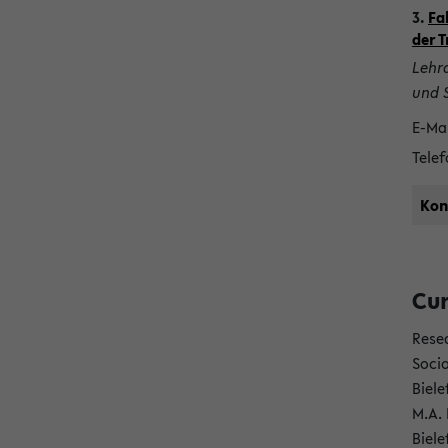
3.
Fa
der 
Lehra
und 
E-Mai
Telef
Kon
Cur
Rese
Soci
Biele
M.A.
Biele