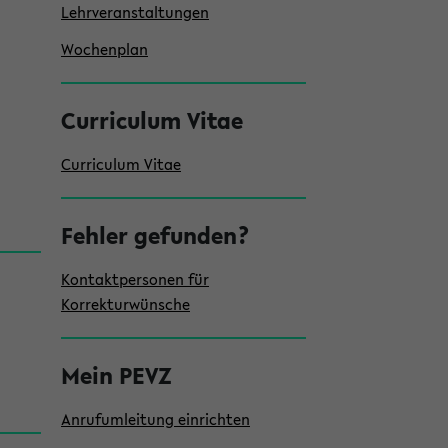
e
Lehrveranstaltungen
i
Wochenplan
s
t
Curriculum Vitae
e
Curriculum Vitae
Fehler gefunden?
Kontaktpersonen für
Korrekturwünsche
Mein PEVZ
Anrufumleitung einrichten