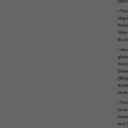
[Barr
• Tro
Migr
Polit
Silva
Rout
• Aks
globa
hacia
Glob
(Re)p
Améri
Must
• Tr
to an
Vene
and 