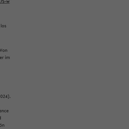
275-w
los
"Von
er im
2024).
nance
d
ión