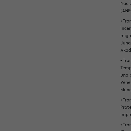
Nacio
(ANPO
• Tro
incer
migr
Jungl
Akad
• Tro
Temp
una 
Vene
Mundo
• Tr
Prot
impr
• Tro