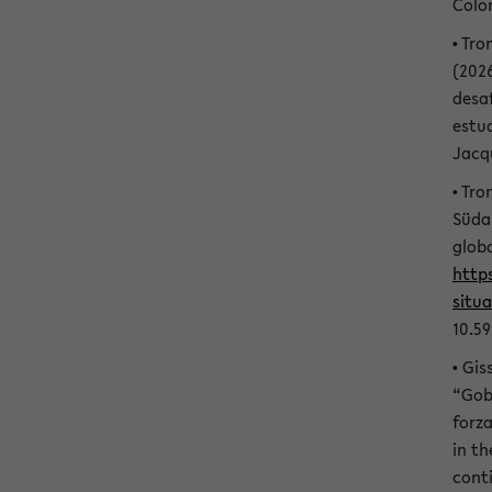
Colo
• Tr
(2026
desa
estu
Jacq
• Tro
Süda
glob
http
situ
10.5
• Gis
“Gob
forz
in t
conti