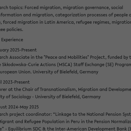
arch topics: Forced migration, migration governance, social
sformation and migration, categorization processes of people 
, forced migration in Latin America, refugee regimes, migratio
ee policies.
 Experience
nuary 2025-Present
rch Associate in the "Peace and Mobilities" Project, funded by 
e Skłodowska-Curie Actions (MSCA) Staff Exchange (SE) Progra
uropean Union. University of Bielefeld, Germany
il 2023-Present
urer at the Chair of Transnationalism, Migration and Developme
ty of Sociology - University of Bielefeld, Germany
gust 2024-May 2025
arch project coordinator: “Linkage to the National Pension Sys
Migrant and Refugee Population in Peru in the Pension Normaliz
ce” - Equilibrium SDC & the Inter-American Development Bank (