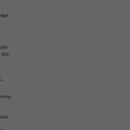
edge
rant-
m SDC
C.
rmany.
Tools