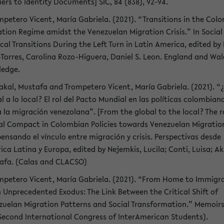
iers to Identity Documents] SIC, 84 (838), 92-94.
mpetero Vicent, María Gabriela. (2021). “Transitions in the Col
ation Regime amidst the Venezuelan Migration Crisis.” In Social
ical Transitions During the Left Turn in Latin America, edited by
-Torres, Carolina Rozo-Higuera, Daniel S. Leon. England and Wal
ledge.
akal, Mustafa and Trompetero Vicent, María Gabriela. (2021). “
l a lo local? El rol del Pacto Mundial en las políticas colombian
 la migración venezolana”. [From the global to the local? The r
al Compact in Colombian Policies towards Venezuelan Migration
ensando el vínculo entre migración y crisis. Perspectivas desde
ca Latina y Europa, edited by Nejemkis, Lucila; Conti, Luisa; Ak
afa. (Calas and CLACSO)
ompetero Vicent, María Gabriela. (2021). “From Home to Immigr
 Unprecedented Exodus: The Link Between the Critical Shift of
zuelan Migration Patterns and Social Transformation.” Memoirs:
Second International Congress of InterAmerican Students).