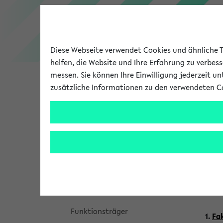
Diese Webseite verwendet Cookies und ähnliche Te
helfen, die Website und Ihre Erfahrung zu verbes
messen. Sie können Ihre Einwilligung jederzeit u
zusätzliche Informationen zu den verwendeten C
Universität
Forschung
Fr
Personen- und Einrichtungssuche
Vi
Startseite
K
Funktionsträger
o
1.
Fak