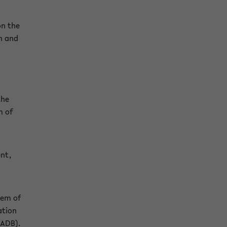
on the
n and
the
m of
nt,
tem of
ation
IADB).