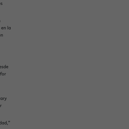
es
n
 en la
én
esde
for
rary
r
idad,”