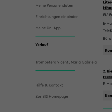
n
Lite
Meine Personendaten
Mita
t
EU-Pr
Einrichtungen einbinden
a
E-Mai
k
Meine Uni App
Telef
t
Büro
Verlauf
Kon
Trompetero Vicent, Maria Gabriela
2.
Bi
rese
E-Mai
Hilfe & Kontakt
Kon
Zur BIS Homepage