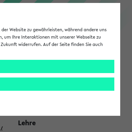
PEVZ
ät der Website zu gewährleisten, während andere uns
h, um Ihre Interaktionen mit unserer Webseite zu
Zukunft widerrufen. Auf der Seite finden Sie auch
Meine Uni
EN
ANMELDEN
S
ro
Forschung
e
i
Mein Forschungsprofil
t
Publikationen
e
n
Lehre
l
 /