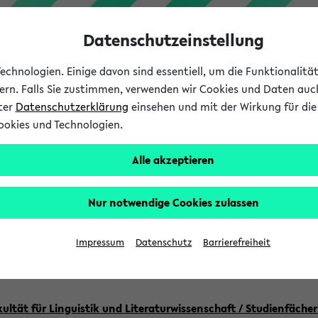
Datenschutzeinstellung
chnologien. Einige davon sind essentiell, um die Funktionalit
sern. Falls Sie zustimmen, verwenden wir Cookies und Daten auc
nter
Datenschutzerklärung
einsehen und mit der Wirkung für die 
ookies und Technologien.
Studium
Lehre
International
Alle akzeptieren
au Maria Gabriela Trompete
Nur notwendige Cookies zulassen
cent
Impressum
Datenschutz
Barrierefreiheit
ultät für Linguistik und Literaturwissenschaft / Studienfächer