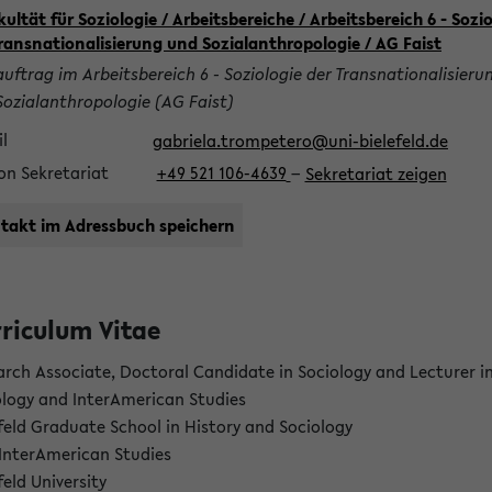
kultät für Soziologie / Arbeitsbereiche / Arbeitsbereich 6 - Sozi
Transnationalisierung und Sozialanthropologie / AG Faist
uftrag im Arbeitsbereich 6 - Soziologie der Transnationalisieru
Sozialanthropologie (AG Faist)
l
gabriela.trompetero@uni-bielefeld.de
on Sekretariat
+49 521 106-4639
−
Sekretariat zeigen
takt im Adressbuch speichern
riculum Vitae
arch Associate, Doctoral Candidate in Sociology and Lecturer i
ology and InterAmerican Studies
feld Graduate School in History and Sociology
 InterAmerican Studies
feld University