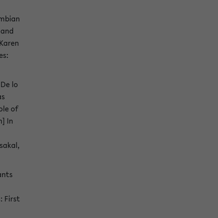
ombian
 and
 Karen
es:
¿De lo
as
ole of
] In
sakal,
ants
 First