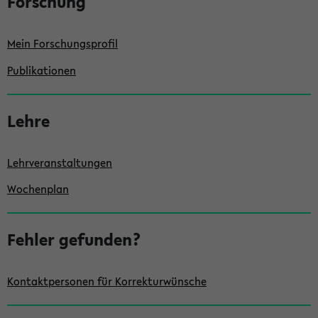
Forschung
e
i
Mein Forschungsprofil
t
e
Publikationen
n
l
Lehre
e
i
Lehrveranstaltungen
s
Wochenplan
t
e
Fehler gefunden?
Kontaktpersonen für Korrekturwünsche