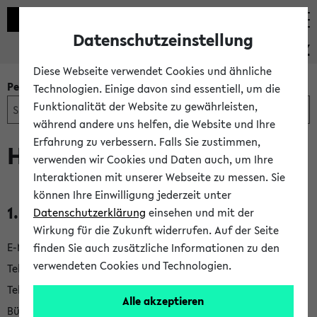
Datenschutzeinstellung
PEVZ
Diese Webseite verwendet Cookies und ähnliche
Personen- und Einrichtungssuche
Technologien. Einige davon sind essentiell, um die
Funktionalität der Website zu gewährleisten,
während andere uns helfen, die Website und Ihre
Erfahrung zu verbessern. Falls Sie zustimmen,
Herr Paul Schneider
verwenden wir Cookies und Daten auch, um Ihre
Interaktionen mit unserer Webseite zu messen. Sie
können Ihre Einwilligung jederzeit unter
1.
Fakultät für Mathematik
Datenschutzerklärung
einsehen und mit der
K
Wirkung für die Zukunft widerrufen. Auf der Seite
o
E-Mail
pschneid@math.uni-bielefeld.de
finden Sie auch zusätzliche Informationen zu den
verwendeten Cookies und Technologien.
n
Telefon
+49 521 106-5047
t
Telefon Sekretariat
+49 521 106-4775
−
Sekretariat zeigen
Alle akzeptieren
a
Büro
UHG V4-216
−
Lage-/Raumplan