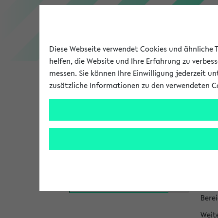
Diese Webseite verwendet Cookies und ähnliche Te
helfen, die Website und Ihre Erfahrung zu verbes
messen. Sie können Ihre Einwilligung jederzeit u
zusätzliche Informationen zu den verwendeten C
Universität
Forschung
Hi
Das P
zum 
Personen- und Einrichtungssuche
Die I
bei P
Bere
Weit