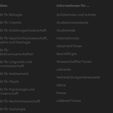
täten
Informationen für ...
ät für Biologie
Schülerinnen und Schüler
ät für Chemie
Studieninteressierte
ät für Erziehungswissenschaft
Studierende
ät für Geschichtswissenschaft,
Internationals
ophie und Theologie
Absolvent*innen
ät für
Beschäftigte
dheitswissenschaften
Wissenschaftler*innen
ät für Linguistik und
turwissenschaft
Lehrende
ät für Mathematik
Weiterbildungsinteressierte
ät für Physik
Gäste
ät für Psychologie und
Presse
issenschaft
Lieferant*innen
ät für Rechtswissenschaft
ät für Soziologie