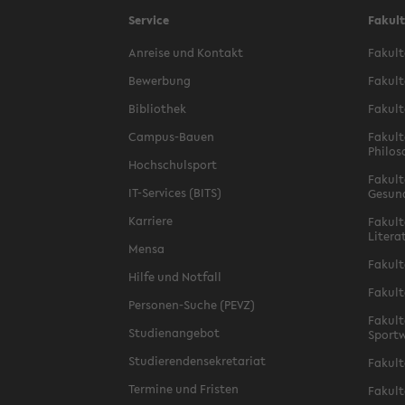
Service
Fakul
Anreise und Kontakt
Fakult
Bewerbung
Fakult
Bibliothek
Fakult
Campus-Bauen
Fakult
Philos
Hochschulsport
Fakult
IT-Services (BITS)
Gesun
Karriere
Fakult
Litera
Mensa
Fakult
Hilfe und Notfall
Fakult
Personen-Suche (PEVZ)
Fakult
Studienangebot
Sportw
Studierendensekretariat
Fakult
Termine und Fristen
Fakult