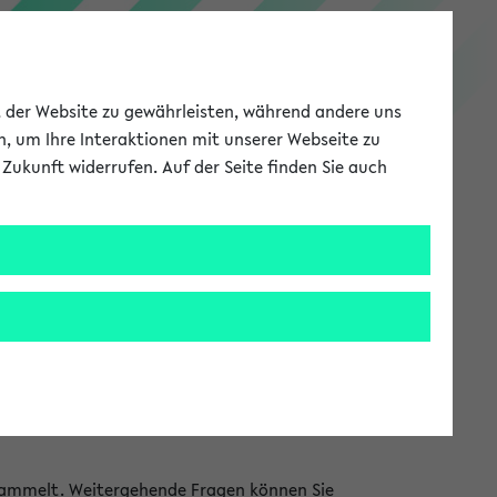
PEVZ
ät der Website zu gewährleisten, während andere uns
h, um Ihre Interaktionen mit unserer Webseite zu
Zukunft widerrufen. Auf der Seite finden Sie auch
Meine Uni
EN
ANMELDEN
S zur Verfügung gestellt. Alle Information
htungen selbst gepflegt. Sie finden sowohl
onen finden können, welche in den jeweiligen
ammelt. Weitergehende Fragen können Sie