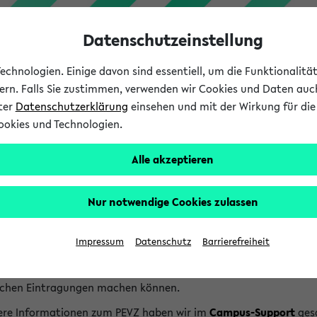
Datenschutzeinstellung
chnologien. Einige davon sind essentiell, um die Funktionalit
sern. Falls Sie zustimmen, verwenden wir Cookies und Daten auc
nter
Datenschutzerklärung
einsehen und mit der Wirkung für die 
ookies und Technologien.
Studium
Lehre
International
Alle akzeptieren
lfe & Kontakt
Nur notwendige Cookies zulassen
ersonen- und Einrichtungsverzeichnis wird Ihnen vom Projekt BI
Projekt finden Sie auf der
Homepage des BIS Projektes
.
Impressum
Datenschutz
Barrierefreiheit
nhalte des Verzeichnisses werden von den Fakultäten und Einric
ersonen wie auch bei Einrichtungen Links, über die Sie die Pers
ichen Eintragungen machen können.
ere Informationen zum PEVZ haben wir im
Campus-Support
ges