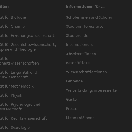
täten
Informationen für ...
ät für Biologie
Schülerinnen und Schüler
ät für Chemie
Studieninteressierte
ät für Erziehungswissenschaft
Studierende
ät für Geschichtswissenschaft,
Internationals
ophie und Theologie
Absolvent*innen
ät für
Beschäftigte
dheitswissenschaften
Wissenschaftler*innen
ät für Linguistik und
turwissenschaft
Lehrende
ät für Mathematik
Weiterbildungsinteressierte
ät für Physik
Gäste
ät für Psychologie und
Presse
issenschaft
Lieferant*innen
ät für Rechtswissenschaft
ät für Soziologie