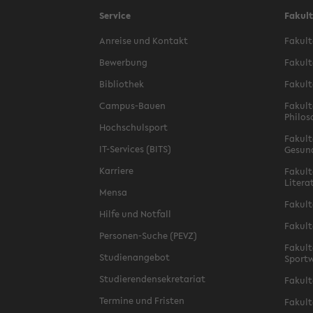
Service
Fakul
Anreise und Kontakt
Fakult
Bewerbung
Fakult
Bibliothek
Fakult
Campus-Bauen
Fakult
Philos
Hochschulsport
Fakult
IT-Services (BITS)
Gesun
Karriere
Fakult
Litera
Mensa
Fakult
Hilfe und Notfall
Fakult
Personen-Suche (PEVZ)
Fakult
Studienangebot
Sportw
Studierendensekretariat
Fakult
Termine und Fristen
Fakult