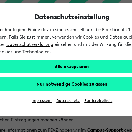
Datenschutzeinstellung
chnologien. Einige davon sind essentiell, um die Funktionalit
sern. Falls Sie zustimmen, verwenden wir Cookies und Daten auc
nter
Datenschutzerklärung
einsehen und mit der Wirkung für die 
ookies und Technologien.
Studium
Lehre
International
Alle akzeptieren
lfe & Kontakt
Nur notwendige Cookies zulassen
ersonen- und Einrichtungsverzeichnis wird Ihnen vom Projekt BI
Projekt finden Sie auf der
Homepage des BIS Projektes
.
Impressum
Datenschutz
Barrierefreiheit
nhalte des Verzeichnisses werden von den Fakultäten und Einric
ersonen wie auch bei Einrichtungen Links, über die Sie die Pers
ichen Eintragungen machen können.
ere Informationen zum PEVZ haben wir im
Campus-Support
ges