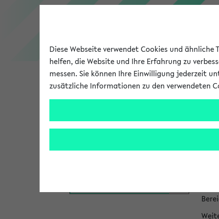
Diese Webseite verwendet Cookies und ähnliche Te
helfen, die Website und Ihre Erfahrung zu verbes
messen. Sie können Ihre Einwilligung jederzeit u
zusätzliche Informationen zu den verwendeten C
Universität
Forschung
Hi
Das P
zum 
Personen- und Einrichtungssuche
Die I
bei P
Bere
Weit