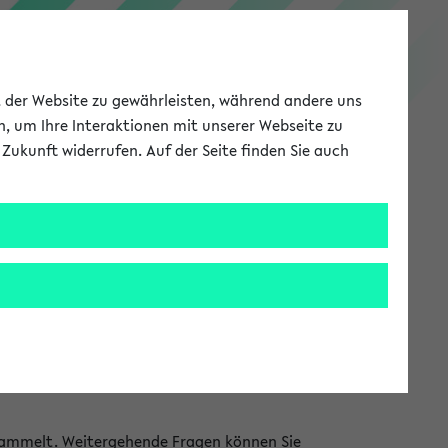
PEVZ
ät der Website zu gewährleisten, während andere uns
h, um Ihre Interaktionen mit unserer Webseite zu
Zukunft widerrufen. Auf der Seite finden Sie auch
Meine Uni
EN
ANMELDEN
S zur Verfügung gestellt. Alle Information
htungen selbst gepflegt. Sie finden sowohl
onen finden können, welche in den jeweiligen
ammelt. Weitergehende Fragen können Sie