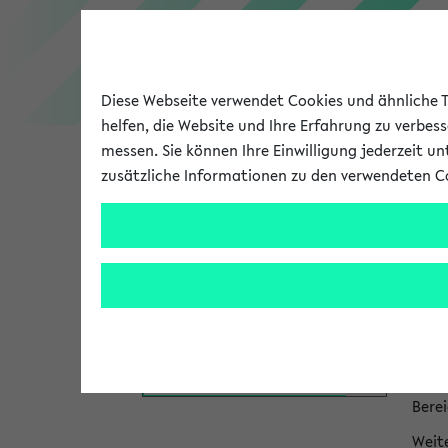
Diese Webseite verwendet Cookies und ähnliche Te
helfen, die Website und Ihre Erfahrung zu verbes
messen. Sie können Ihre Einwilligung jederzeit u
zusätzliche Informationen zu den verwendeten C
Universität
Forschung
Hi
Das P
zum 
Personen- und Einrichtungssuche
Die I
bei P
Bere
Weit