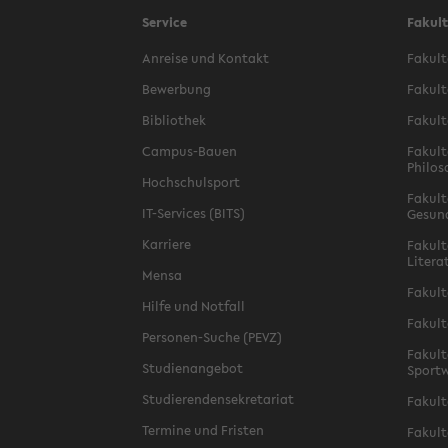
Service
Fakul
Anreise und Kontakt
Fakult
Bewerbung
Fakult
Bibliothek
Fakult
Campus-Bauen
Fakult
Philos
Hochschulsport
Fakult
IT-Services (BITS)
Gesun
Karriere
Fakult
Litera
Mensa
Fakult
Hilfe und Notfall
Fakult
Personen-Suche (PEVZ)
Fakult
Studienangebot
Sportw
Studierendensekretariat
Fakult
Termine und Fristen
Fakult