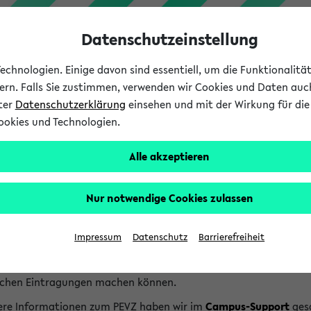
Datenschutzeinstellung
chnologien. Einige davon sind essentiell, um die Funktionalit
sern. Falls Sie zustimmen, verwenden wir Cookies und Daten auc
nter
Datenschutzerklärung
einsehen und mit der Wirkung für die 
ookies und Technologien.
Studium
Lehre
International
Alle akzeptieren
lfe & Kontakt
Nur notwendige Cookies zulassen
ersonen- und Einrichtungsverzeichnis wird Ihnen vom Projekt BI
Projekt finden Sie auf der
Homepage des BIS Projektes
.
Impressum
Datenschutz
Barrierefreiheit
nhalte des Verzeichnisses werden von den Fakultäten und Einric
ersonen wie auch bei Einrichtungen Links, über die Sie die Pers
ichen Eintragungen machen können.
ere Informationen zum PEVZ haben wir im
Campus-Support
ges