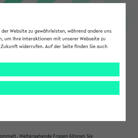
PEVZ
ät der Website zu gewährleisten, während andere uns
h, um Ihre Interaktionen mit unserer Webseite zu
Zukunft widerrufen. Auf der Seite finden Sie auch
Meine Uni
EN
ANMELDEN
S zur Verfügung gestellt. Alle Information
htungen selbst gepflegt. Sie finden sowohl
onen finden können, welche in den jeweiligen
ammelt. Weitergehende Fragen können Sie