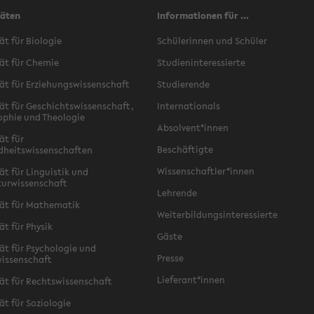
täten
Informationen für ...
ät für Biologie
Schülerinnen und Schüler
ät für Chemie
Studieninteressierte
ät für Erziehungswissenschaft
Studierende
ät für Geschichtswissenschaft,
Internationals
ophie und Theologie
Absolvent*innen
ät für
Beschäftigte
dheitswissenschaften
Wissenschaftler*innen
ät für Linguistik und
turwissenschaft
Lehrende
ät für Mathematik
Weiterbildungsinteressierte
ät für Physik
Gäste
ät für Psychologie und
Presse
issenschaft
Lieferant*innen
ät für Rechtswissenschaft
ät für Soziologie